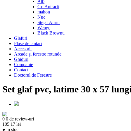
Alb
Gri Antracit
mahon
Nuc
Stejar Auriu
Wenge
Black Brownu
Glafuri
Plase de tantari
Accesorii
Arcade și ferestre rotunde
Ghiduri
Companie
Contact
Doctorul de Ferestre
Set glaf pvc, latime 30 x 57 lung
0
0 de review-uri
105.17 lei
●
in stoc