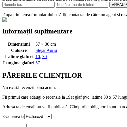
VREAU S
Dupa trimiterea formularului o să fiți contactat de către un agent și o 
Informații suplimentare
Dimensiuni
57 × 30 cm
Culoare
Stejar Auriu
Latime glafuri
10
,
30
Lungime glafuri
57
PĂRERILE CLIENȚILOR
Nu există recenzii până acum.
Fii primul care adaugi o recenzie la „Set glaf pvc, latime 30 x 57 lungi
Adresa ta de email nu va fi publicată.
Câmpurile obligatorii sunt marc
Evaluarea ta