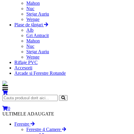
Mahon
Nuc
Stejar Auriu
Wenge
Plase de țânțari
Alb
Gri Antracit
Mahon
Nuc
Stejar Auriu
Wenge
Riflaje PVC
Accesorii
Arcade si Ferestre Rotunde
0
ULTIMELE ADAUGATE
Ferestre
Ferestre 4 Camere