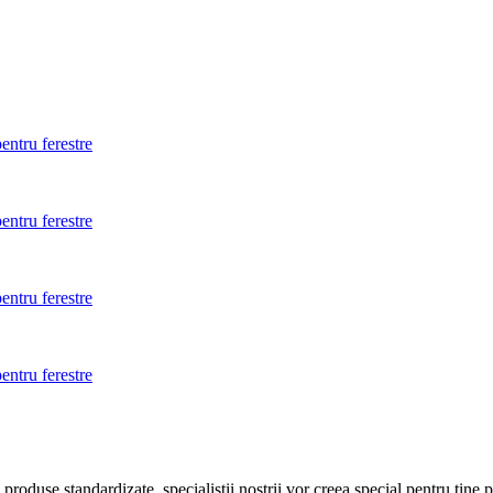
entru ferestre
entru ferestre
entru ferestre
entru ferestre
roduse standardizate, specialistii nostrii vor creea special pentru tine 