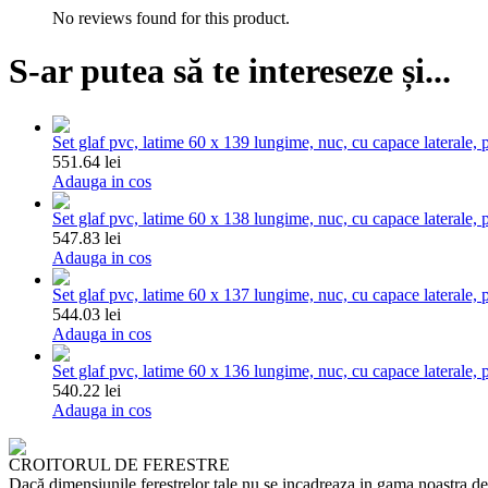
No reviews found for this product.
S-ar putea să te intereseze și...
Set glaf pvc, latime 60 x 139 lungime, nuc, cu capace laterale, p
551.64 lei
Adauga in cos
Set glaf pvc, latime 60 x 138 lungime, nuc, cu capace laterale, p
547.83 lei
Adauga in cos
Set glaf pvc, latime 60 x 137 lungime, nuc, cu capace laterale, p
544.03 lei
Adauga in cos
Set glaf pvc, latime 60 x 136 lungime, nuc, cu capace laterale, p
540.22 lei
Adauga in cos
CROITORUL DE FERESTRE
Dacă dimensiunile ferestrelor tale nu se incadreaza in gama noastra de p