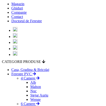
Magazin
Ghiduri
Companie
Contact
Doctorul de Ferestre
CATEGORII PRODUSE
Casa, Gradina & Bricolaj
Ferestre PVC
4 Camere
Alb
Mahon
Nuc
Stejar Auriu
Wenge
6 Camere