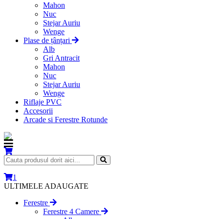
Mahon
Nuc
Stejar Auriu
Wenge
Plase de țânțari
Alb
Gri Antracit
Mahon
Nuc
Stejar Auriu
Wenge
Riflaje PVC
Accesorii
Arcade si Ferestre Rotunde
1
ULTIMELE ADAUGATE
Ferestre
Ferestre 4 Camere