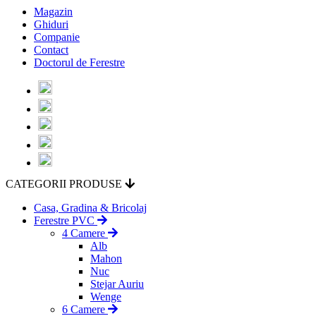
Magazin
Ghiduri
Companie
Contact
Doctorul de Ferestre
CATEGORII PRODUSE
Casa, Gradina & Bricolaj
Ferestre PVC
4 Camere
Alb
Mahon
Nuc
Stejar Auriu
Wenge
6 Camere