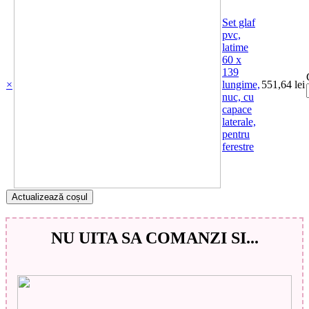
Set glaf
pvc,
latime
60 x
139
×
lungime,
551,64
lei
nuc, cu
capace
laterale,
pentru
ferestre
Actualizează coșul
NU UITA SA COMANZI SI...