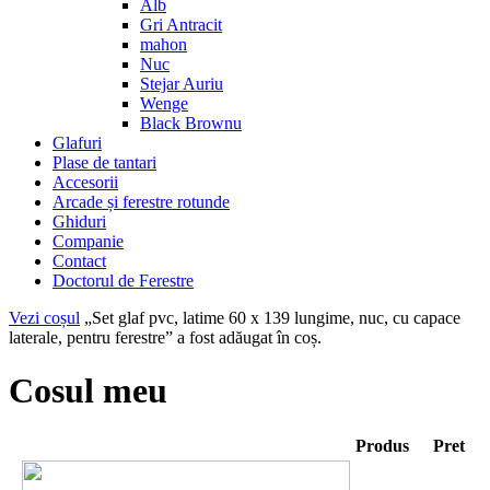
Alb
Gri Antracit
mahon
Nuc
Stejar Auriu
Wenge
Black Brownu
Glafuri
Plase de tantari
Accesorii
Arcade și ferestre rotunde
Ghiduri
Companie
Contact
Doctorul de Ferestre
Vezi coșul
„Set glaf pvc, latime 60 x 139 lungime, nuc, cu capace
laterale, pentru ferestre” a fost adăugat în coș.
Cosul meu
Produs
Pret