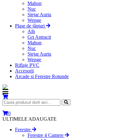
Mahon
Nuc
Stejar Auriu
Wenge
Plase de țânțari
Alb
Gri Antracit
Mahon
Nuc
Stejar Auriu
Wenge
Riflaje PVC
Accesorii
Arcade si Ferestre Rotunde
0
ULTIMELE ADAUGATE
Ferestre
Ferestre 4 Camere