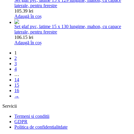
Set glaf pvc, latime 15 x 129 lungime, mahon, cu capace
laterale, pentru ferestre
105.39 lei
Adaugă în coș
Set glaf pvc, latime 15 x 130 lungime, mahon, cu capace
laterale, pentru ferestre
106.15 lei
Adaugă în coș
1
2
3
4
…
14
15
16
→
Servicii
Termeni si conditii
GDPR
Politica de confidentialitdate