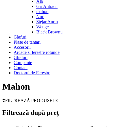
Alb
Gri Antracit
mahon
Nuc
Stejar Auriu
Wenge
Black Brownu
Glafuri
Plase de tantari
Accesorii
Arcade și ferestre rotunde
Ghiduri
Companie
Contact
Doctorul de Ferestre
Mahon
FILTREAZĂ PRODUSELE
Filtrează după preț