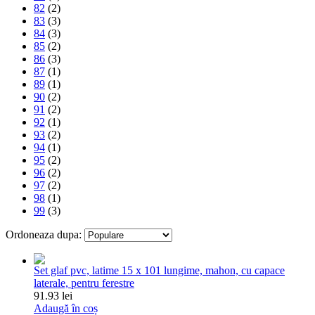
82
(2)
83
(3)
84
(3)
85
(2)
86
(3)
87
(1)
89
(1)
90
(2)
91
(2)
92
(1)
93
(2)
94
(1)
95
(2)
96
(2)
97
(2)
98
(1)
99
(3)
Ordoneaza dupa:
Set glaf pvc, latime 15 x 101 lungime, mahon, cu capace
laterale, pentru ferestre
91.93 lei
Adaugă în coș