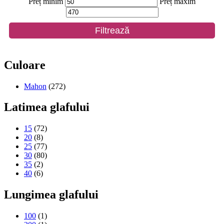
Preț minim
Preț maxim
Filtrează
Culoare
Mahon
(272)
Latimea glafului
15
(72)
20
(8)
25
(77)
30
(80)
35
(2)
40
(6)
Lungimea glafului
100
(1)