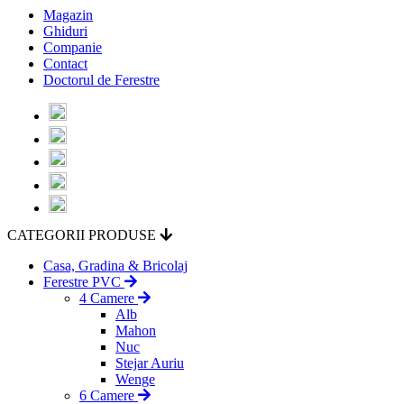
Magazin
Ghiduri
Companie
Contact
Doctorul de Ferestre
CATEGORII PRODUSE
Casa, Gradina & Bricolaj
Ferestre PVC
4 Camere
Alb
Mahon
Nuc
Stejar Auriu
Wenge
6 Camere