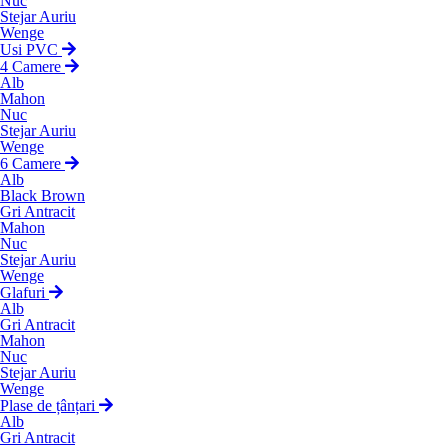
Nuc
Stejar Auriu
Wenge
Usi PVC
4 Camere
Alb
Mahon
Nuc
Stejar Auriu
Wenge
6 Camere
Alb
Black Brown
Gri Antracit
Mahon
Nuc
Stejar Auriu
Wenge
Glafuri
Alb
Gri Antracit
Mahon
Nuc
Stejar Auriu
Wenge
Plase de țânțari
Alb
Gri Antracit