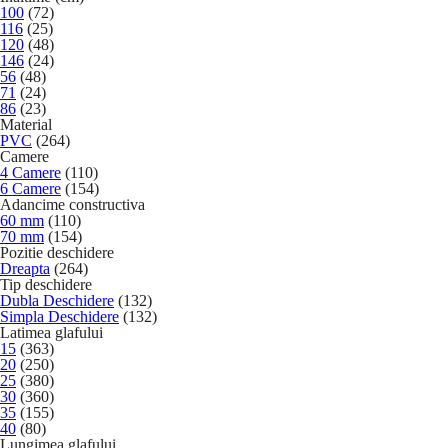
100
(72)
116
(25)
120
(48)
146
(24)
56
(48)
71
(24)
86
(23)
Material
PVC
(264)
Camere
4 Camere
(110)
6 Camere
(154)
Adancime constructiva
60 mm
(110)
70 mm
(154)
Pozitie deschidere
Dreapta
(264)
Tip deschidere
Dubla Deschidere
(132)
Simpla Deschidere
(132)
Latimea glafului
15
(363)
20
(250)
25
(380)
30
(360)
35
(155)
40
(80)
Lungimea glafului