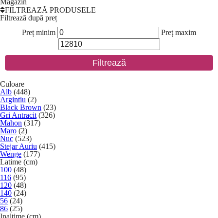
Magazin
FILTREAZĂ PRODUSELE
Filtrează după preț
Preț minim
Preț maxim
Filtrează
Culoare
Alb
(448)
Argintiu
(2)
Black Brown
(23)
Gri Antracit
(326)
Mahon
(317)
Maro
(2)
Nuc
(523)
Stejar Auriu
(415)
Wenge
(177)
Latime (cm)
100
(48)
116
(95)
120
(48)
140
(24)
56
(24)
86
(25)
Inaltime (cm)