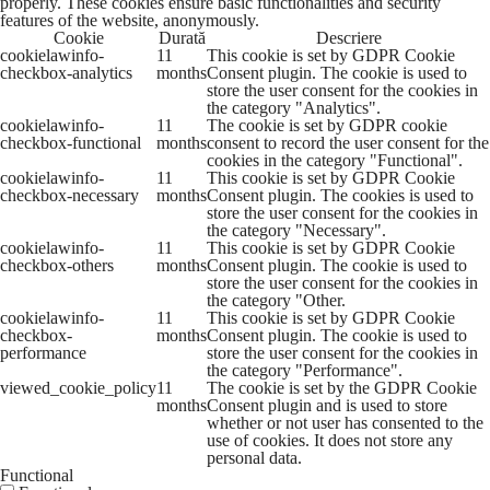
properly. These cookies ensure basic functionalities and security
features of the website, anonymously.
Cookie
Durată
Descriere
cookielawinfo-
11
This cookie is set by GDPR Cookie
checkbox-analytics
months
Consent plugin. The cookie is used to
store the user consent for the cookies in
the category "Analytics".
cookielawinfo-
11
The cookie is set by GDPR cookie
checkbox-functional
months
consent to record the user consent for the
cookies in the category "Functional".
cookielawinfo-
11
This cookie is set by GDPR Cookie
checkbox-necessary
months
Consent plugin. The cookies is used to
store the user consent for the cookies in
the category "Necessary".
cookielawinfo-
11
This cookie is set by GDPR Cookie
checkbox-others
months
Consent plugin. The cookie is used to
store the user consent for the cookies in
the category "Other.
cookielawinfo-
11
This cookie is set by GDPR Cookie
checkbox-
months
Consent plugin. The cookie is used to
performance
store the user consent for the cookies in
the category "Performance".
viewed_cookie_policy
11
The cookie is set by the GDPR Cookie
months
Consent plugin and is used to store
whether or not user has consented to the
use of cookies. It does not store any
personal data.
Functional