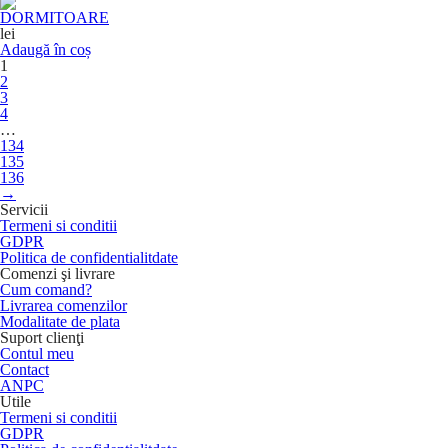
DORMITOARE
lei
Adaugă în coș
1
2
3
4
…
134
135
136
→
Servicii
Termeni si conditii
GDPR
Politica de confidentialitdate
Comenzi şi livrare
Cum comand?
Livrarea comenzilor
Modalitate de plata
Suport clienţi
Contul meu
Contact
ANPC
Utile
Termeni si conditii
GDPR