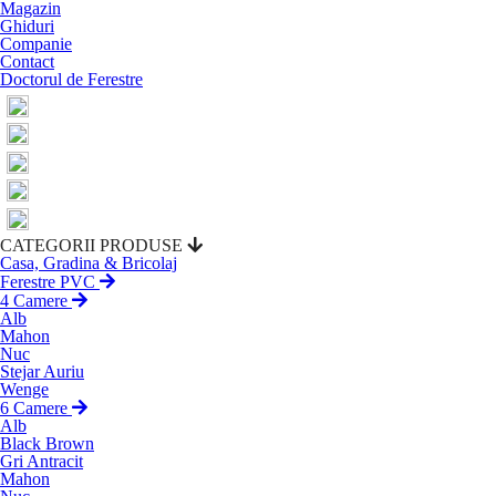
Magazin
Ghiduri
Companie
Contact
Doctorul de Ferestre
CATEGORII PRODUSE
Casa, Gradina & Bricolaj
Ferestre PVC
4 Camere
Alb
Mahon
Nuc
Stejar Auriu
Wenge
6 Camere
Alb
Black Brown
Gri Antracit
Mahon