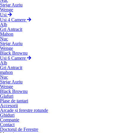
Nuc
Stejar Auriu
Wenge
Usi
Usi 4 Camere
Alb
Gri Antracit
Mahon
Nuc
Stejar Auriu
Wenge
Black Brownu
Usi 6 Camere
Alb
Gri Antracit
mahon
Nuc
Stejar Auriu
Wenge
Black Brownu
Glafuri
Plase de tantari
Accesorii
Arcade și ferestre rotunde
Ghiduri
Companie
Contact
Doctorul de Ferestre