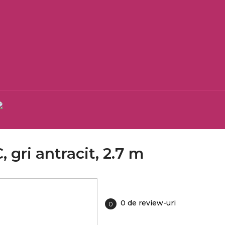
 gri antracit, 2.7 m
0 de review-uri
0