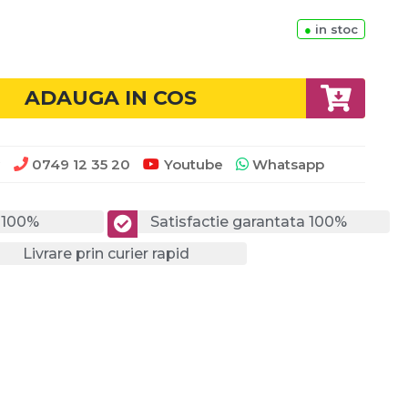
●
in stoc
ADAUGA IN COS
0749 12 35 20
Youtube
Whatsapp
?
a 100%
Satisfactie garantata 100%
Livrare prin curier rapid