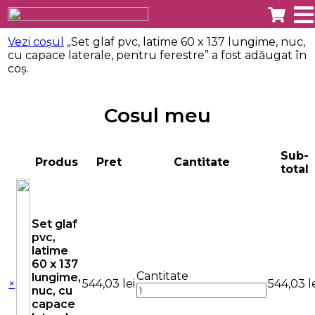
Vezi coșul
„Set glaf pvc, latime 60 x 137 lungime, nuc,
cu capace laterale, pentru ferestre” a fost adăugat în
coș.
Cosul meu
Sub-
Produs
Pret
Cantitate
total
Set glaf
pvc,
latime
60 x 137
Cantitate
lungime,
×
544,03
lei
544,03
l
nuc, cu
capace