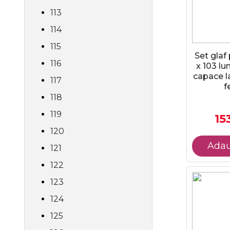
113
114
115
Set glaf
116
x 103 lu
capace la
117
f
118
119
153
120
Adau
121
122
123
124
125