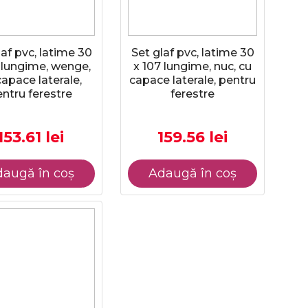
laf pvc, latime 30
Set glaf pvc, latime 30
 lungime, wenge,
x 107 lungime, nuc, cu
capace laterale,
capace laterale, pentru
ntru ferestre
ferestre
153.61 lei
159.56 lei
augă în coș
Adaugă în coș