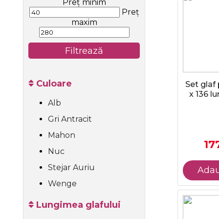
Preț minim
Preț
maxim
Filtrează
Culoare
Set glaf
x 136 l
Alb
Gri Antracit
Mahon
177
Nuc
Stejar Auriu
Adau
Wenge
Lungimea glafului