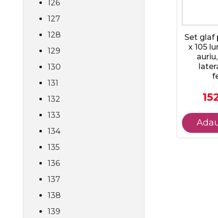
126
127
128
Set glaf
x 105 l
129
auriu
later
130
f
131
152
132
133
Adau
134
135
136
137
138
139