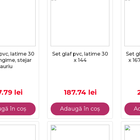
 pvc, latime 30
Set glaf pvc, latime 30
Set g
ungime, stejar
x 144
x 16
auriu
.79 lei
187.74 lei
gă în coș
Adaugă în coș
Ad