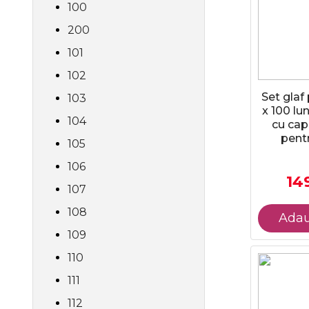
100
200
101
102
Set glaf
103
x 100 lu
104
cu cap
pentr
105
106
149
107
108
Adau
109
110
111
112