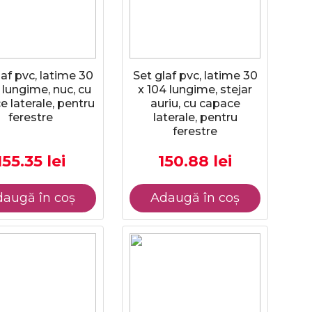
laf pvc, latime 30
Set glaf pvc, latime 30
 lungime, nuc, cu
x 104 lungime, stejar
 laterale, pentru
auriu, cu capace
ferestre
laterale, pentru
ferestre
155.35 lei
150.88 lei
augă în coș
Adaugă în coș