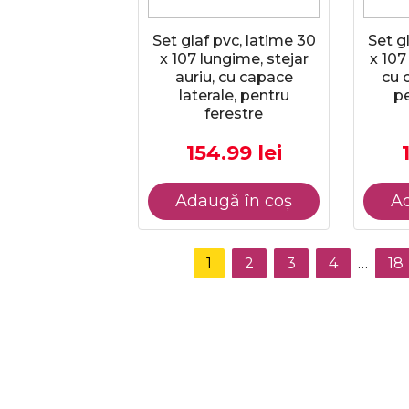
Set glaf pvc, latime 30
Set g
x 107 lungime, stejar
x 107
auriu, cu capace
cu 
laterale, pentru
pe
ferestre
154.99 lei
Adaugă în coș
Ad
1
2
3
4
…
18