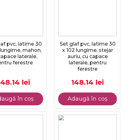
laf pvc, latime 30
Set glaf pvc, latime 30
 lungime, mahon,
x 102 lungime, stejar
capace laterale,
auriu, cu capace
ntru ferestre
laterale, pentru
ferestre
148.14 lei
148.14 lei
augă în coș
Adaugă în coș