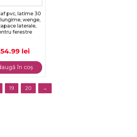
laf pvc, latime 30
 lungime, wenge,
capace laterale,
ntru ferestre
154.99 lei
augă în coș
19
20
→