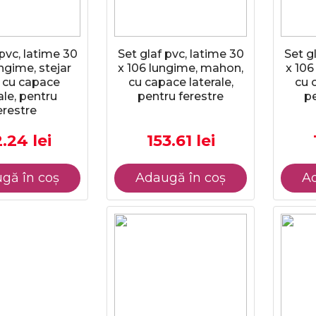
 pvc, latime 30
Set glaf pvc, latime 30
Set g
ungime, stejar
x 106 lungime, mahon,
x 106
, cu capace
cu capace laterale,
cu 
ale, pentru
pentru ferestre
pe
erestre
.24 lei
153.61 lei
gă în coș
Adaugă în coș
Ad