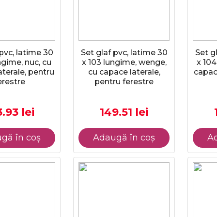
 pvc, latime 30
Set glaf pvc, latime 30
Set g
ngime, nuc, cu
x 103 lungime, wenge,
x 104
terale, pentru
cu capace laterale,
capace
erestre
pentru ferestre
.93 lei
149.51 lei
gă în coș
Adaugă în coș
Ad