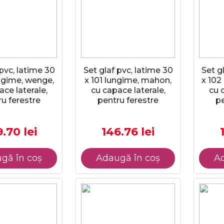
 pvc, latime 30
Set glaf pvc, latime 30
Set g
ngime, wenge,
x 101 lungime, mahon,
x 102
ace laterale,
cu capace laterale,
cu 
u ferestre
pentru ferestre
pe
.70 lei
146.76 lei
gă în coș
Adaugă în coș
Ad