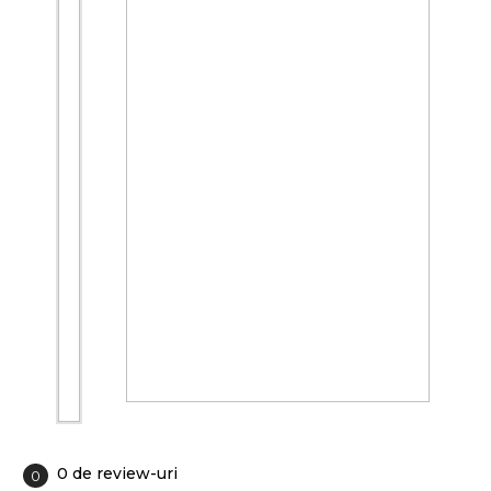
0 de review-uri
0