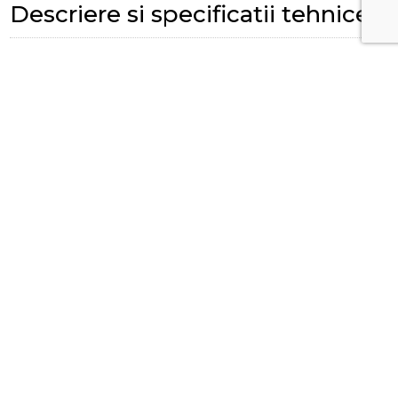
Descriere si specificatii tehnice
SKU:
G90103001996
Review-uri (0 de review-uri)
Adaugă un review
No reviews found for this product.