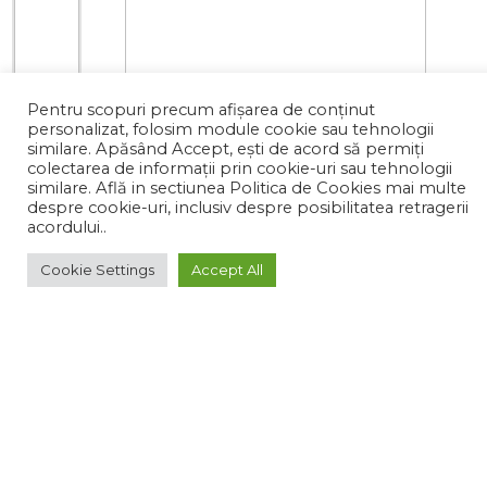
Pentru scopuri precum afișarea de conținut
personalizat, folosim module cookie sau tehnologii
similare. Apăsând Accept, ești de acord să permiți
colectarea de informații prin cookie-uri sau tehnologii
similare. Află in sectiunea Politica de Cookies mai multe
despre cookie-uri, inclusiv despre posibilitatea retragerii
acordului..
0 de review-uri
0
Cookie Settings
Accept All
772.35 lei
●
in stoc
ADAUGA IN COS
Ai probleme în plasarea comenzii?