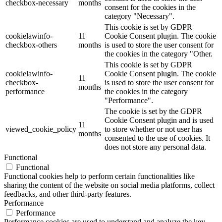
checkbox-necessary
months
consent for the cookies in the
category "Necessary".
This cookie is set by GDPR
cookielawinfo-
11
Cookie Consent plugin. The cookie
checkbox-others
months
is used to store the user consent for
the cookies in the category "Other.
This cookie is set by GDPR
cookielawinfo-
Cookie Consent plugin. The cookie
11
checkbox-
is used to store the user consent for
months
performance
the cookies in the category
"Performance".
The cookie is set by the GDPR
Cookie Consent plugin and is used
11
viewed_cookie_policy
to store whether or not user has
months
consented to the use of cookies. It
does not store any personal data.
Functional
Functional
Functional cookies help to perform certain functionalities like
sharing the content of the website on social media platforms, collect
feedbacks, and other third-party features.
Performance
Performance
Performance cookies are used to understand and analyze the key