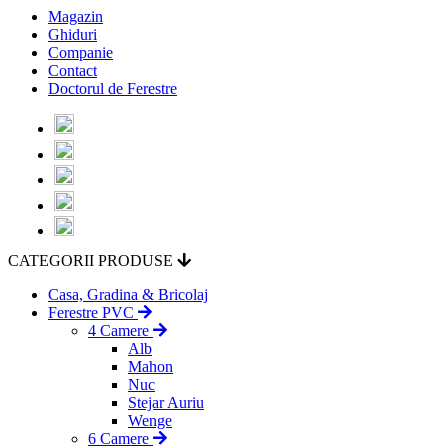
Magazin
Ghiduri
Companie
Contact
Doctorul de Ferestre
CATEGORII PRODUSE
Casa, Gradina & Bricolaj
Ferestre PVC
4 Camere
Alb
Mahon
Nuc
Stejar Auriu
Wenge
6 Camere