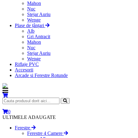
Mahon
Nuc
Stejar Auriu
Wenge
Plase de țânțari
Alb
Gri Antracit
Mahon
Nuc
Stejar Auriu
Wenge
Riflaje PVC
Accesorii
Arcade si Ferestre Rotunde
0
ULTIMELE ADAUGATE
Ferestre
Ferestre 4 Camere