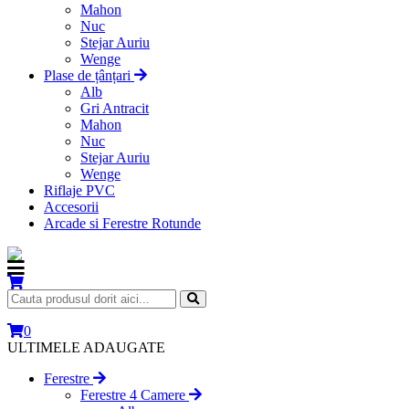
Mahon
Nuc
Stejar Auriu
Wenge
Plase de țânțari
Alb
Gri Antracit
Mahon
Nuc
Stejar Auriu
Wenge
Riflaje PVC
Accesorii
Arcade si Ferestre Rotunde
0
ULTIMELE ADAUGATE
Ferestre
Ferestre 4 Camere