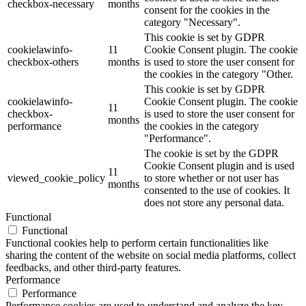
checkbox-necessary
months
consent for the cookies in the
category "Necessary".
This cookie is set by GDPR
cookielawinfo-
11
Cookie Consent plugin. The cookie
checkbox-others
months
is used to store the user consent for
the cookies in the category "Other.
This cookie is set by GDPR
cookielawinfo-
Cookie Consent plugin. The cookie
11
checkbox-
is used to store the user consent for
months
performance
the cookies in the category
"Performance".
The cookie is set by the GDPR
Cookie Consent plugin and is used
11
viewed_cookie_policy
to store whether or not user has
months
consented to the use of cookies. It
does not store any personal data.
Functional
Functional
Functional cookies help to perform certain functionalities like
sharing the content of the website on social media platforms, collect
feedbacks, and other third-party features.
Performance
Performance
Performance cookies are used to understand and analyze the key