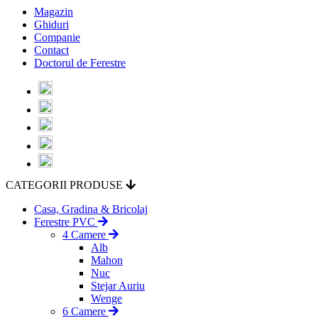
Magazin
Ghiduri
Companie
Contact
Doctorul de Ferestre
CATEGORII PRODUSE
Casa, Gradina & Bricolaj
Ferestre PVC
4 Camere
Alb
Mahon
Nuc
Stejar Auriu
Wenge
6 Camere