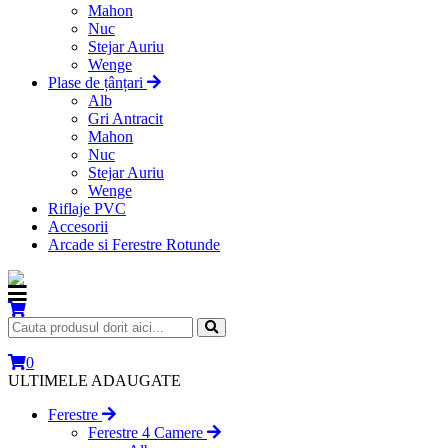
Mahon
Nuc
Stejar Auriu
Wenge
Plase de țânțari
Alb
Gri Antracit
Mahon
Nuc
Stejar Auriu
Wenge
Riflaje PVC
Accesorii
Arcade si Ferestre Rotunde
0
ULTIMELE ADAUGATE
Ferestre
Ferestre 4 Camere