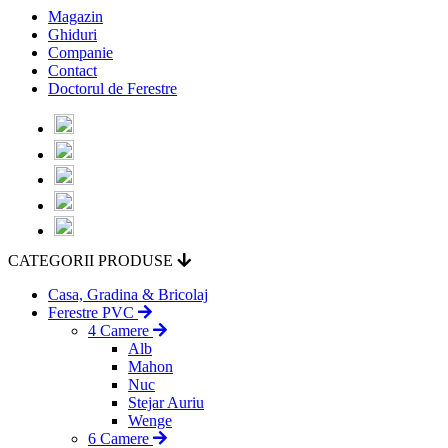
Magazin
Ghiduri
Companie
Contact
Doctorul de Ferestre
CATEGORII PRODUSE
Casa, Gradina & Bricolaj
Ferestre PVC
4 Camere
Alb
Mahon
Nuc
Stejar Auriu
Wenge
6 Camere