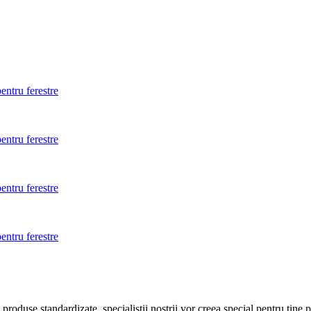
entru ferestre
entru ferestre
entru ferestre
entru ferestre
roduse standardizate, specialistii nostrii vor creea special pentru tine 