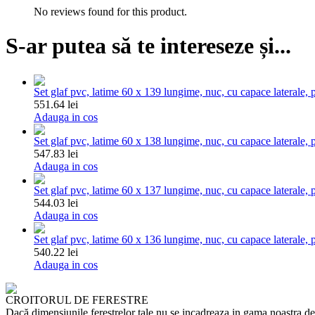
No reviews found for this product.
S-ar putea să te intereseze și...
Set glaf pvc, latime 60 x 139 lungime, nuc, cu capace laterale, p
551.64 lei
Adauga in cos
Set glaf pvc, latime 60 x 138 lungime, nuc, cu capace laterale, p
547.83 lei
Adauga in cos
Set glaf pvc, latime 60 x 137 lungime, nuc, cu capace laterale, p
544.03 lei
Adauga in cos
Set glaf pvc, latime 60 x 136 lungime, nuc, cu capace laterale, p
540.22 lei
Adauga in cos
CROITORUL DE FERESTRE
Dacă dimensiunile ferestrelor tale nu se incadreaza in gama noastra de p