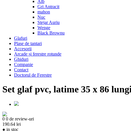
Alb
Gri Antracit
mahon
Nuc
Stejar Auriu
Wenge
Black Brownu
Glafuri
Plase de tantari
Accesorii
Arcade și ferestre rotunde
Ghiduri
Companie
Contact
Doctorul de Ferestre
Set glaf pvc, latime 35 x 86 lung
0
0 de review-uri
190.64 lei
●
in stoc