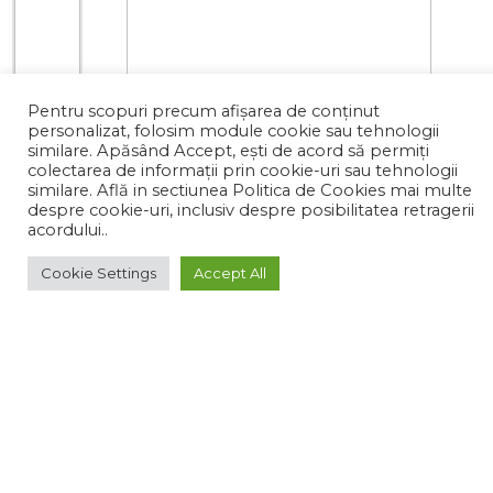
Pentru scopuri precum afișarea de conținut
personalizat, folosim module cookie sau tehnologii
similare. Apăsând Accept, ești de acord să permiți
colectarea de informații prin cookie-uri sau tehnologii
similare. Află in sectiunea Politica de Cookies mai multe
despre cookie-uri, inclusiv despre posibilitatea retragerii
acordului..
0 de review-uri
0
Cookie Settings
Accept All
136.57 lei
●
in stoc
ADAUGA IN COS
Ai probleme în plasarea comenzii?