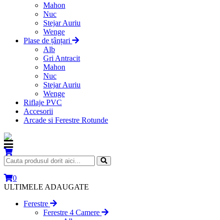
Mahon
Nuc
Stejar Auriu
Wenge
Plase de țânțari
Alb
Gri Antracit
Mahon
Nuc
Stejar Auriu
Wenge
Riflaje PVC
Accesorii
Arcade si Ferestre Rotunde
0
ULTIMELE ADAUGATE
Ferestre
Ferestre 4 Camere