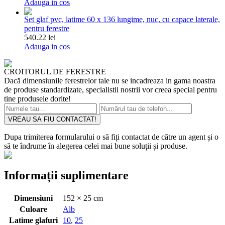
Adauga in cos
Set glaf pvc, latime 60 x 136 lungime, nuc, cu capace laterale,
pentru ferestre
540.22 lei
Adauga in cos
CROITORUL DE FERESTRE
Dacă dimensiunile ferestrelor tale nu se incadreaza in gama noastra
de produse standardizate, specialistii nostrii vor creea special pentru
tine produsele dorite!
VREAU SA FIU CONTACTAT!
Dupa trimiterea formularului o să fiți contactat de către un agent și o
să te îndrume în alegerea celei mai bune soluții și produse.
Informații suplimentare
Dimensiuni
152 × 25 cm
Culoare
Alb
Latime glafuri
10
,
25