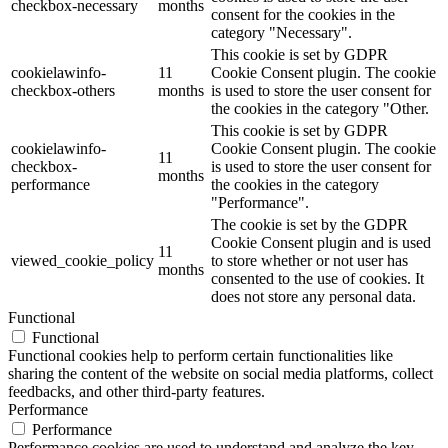
checkbox-necessary
months
consent for the cookies in the
category "Necessary".
This cookie is set by GDPR
cookielawinfo-
11
Cookie Consent plugin. The cookie
checkbox-others
months
is used to store the user consent for
the cookies in the category "Other.
This cookie is set by GDPR
cookielawinfo-
Cookie Consent plugin. The cookie
11
checkbox-
is used to store the user consent for
months
performance
the cookies in the category
"Performance".
The cookie is set by the GDPR
Cookie Consent plugin and is used
11
viewed_cookie_policy
to store whether or not user has
months
consented to the use of cookies. It
does not store any personal data.
Functional
Functional
Functional cookies help to perform certain functionalities like
sharing the content of the website on social media platforms, collect
feedbacks, and other third-party features.
Performance
Performance
Performance cookies are used to understand and analyze the key