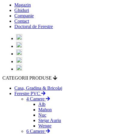
Magazin
Ghiduri
Companie
Contact
Doctorul de Ferestre
CATEGORII PRODUSE
Casa, Gradina & Bricolaj
Ferestre PVC
4 Camere
Alb
Mahon
Nuc
Stejar Auriu
Wenge
6 Camere