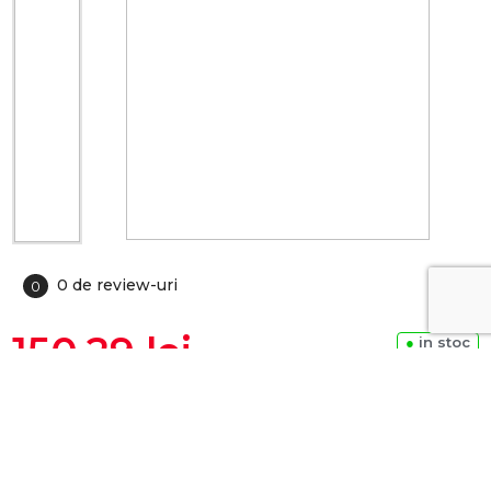
0 de review-uri
0
150.29 lei
●
in stoc
ADAUGA IN COS