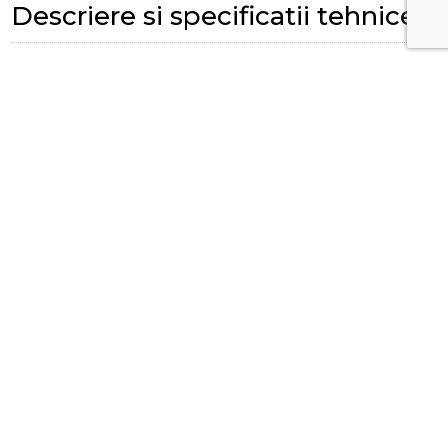
Descriere si specificatii tehnice
SKU:
G90103001171
Review-uri (0 de review-uri)
Adaugă un review
No reviews found for this product.