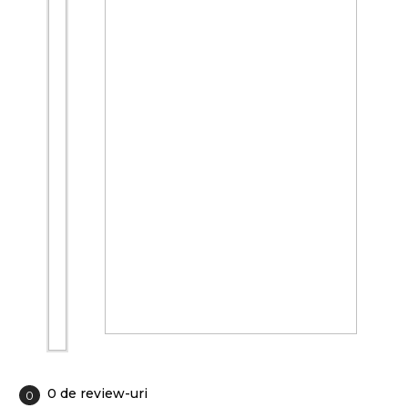
0 de review-uri
0