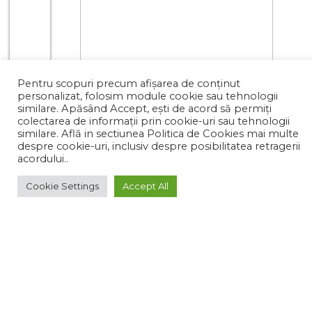
Pentru scopuri precum afișarea de conținut
personalizat, folosim module cookie sau tehnologii
similare. Apăsând Accept, ești de acord să permiți
colectarea de informații prin cookie-uri sau tehnologii
similare. Află in sectiunea Politica de Cookies mai multe
despre cookie-uri, inclusiv despre posibilitatea retragerii
acordului..
0 de review-uri
0
Cookie Settings
Accept All
92.75 lei
●
in stoc
ADAUGA IN COS
Ai probleme în plasarea comenzii?