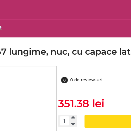
67 lungime, nuc, cu capace lat
0 de review-uri
0
351.38 lei