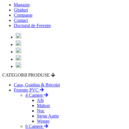
Magazin
Ghiduri
Companie
Contact
Doctorul de Ferestre
CATEGORII PRODUSE
Casa, Gradina & Bricolaj
Ferestre PVC
4 Camere
Alb
Mahon
Nuc
Stejar Auriu
Wenge
6 Camere