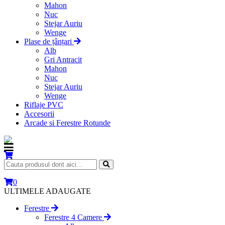
Mahon
Nuc
Stejar Auriu
Wenge
Plase de țânțari
Alb
Gri Antracit
Mahon
Nuc
Stejar Auriu
Wenge
Riflaje PVC
Accesorii
Arcade si Ferestre Rotunde
0
ULTIMELE ADAUGATE
Ferestre
Ferestre 4 Camere