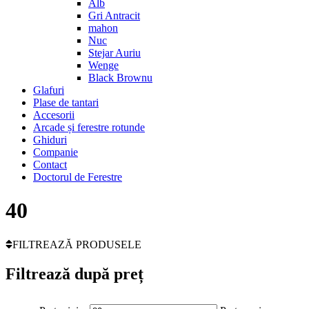
Alb
Gri Antracit
mahon
Nuc
Stejar Auriu
Wenge
Black Brownu
Glafuri
Plase de tantari
Accesorii
Arcade și ferestre rotunde
Ghiduri
Companie
Contact
Doctorul de Ferestre
40
FILTREAZĂ PRODUSELE
Filtrează după preț