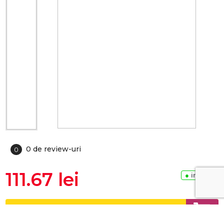
0 de review-uri
0
111.67 lei
●
in stoc
ADAUGA IN COS