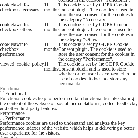
cookielawinfo-
11
This cookie is set by GDPR Cookie
checkbox-necessary
months
Consent plugin. The cookies is used to
store the user consent for the cookies in
the category "Necessary".
cookielawinfo-
11
This cookie is set by GDPR Cookie
checkbox-others
months
Consent plugin. The cookie is used to
store the user consent for the cookies in
the category "Other.
cookielawinfo-
11
This cookie is set by GDPR Cookie
checkbox-
months
Consent plugin. The cookie is used to
performance
store the user consent for the cookies in
the category "Performance".
viewed_cookie_policy
11
The cookie is set by the GDPR Cookie
months
Consent plugin and is used to store
whether or not user has consented to the
use of cookies. It does not store any
personal data.
Functional
Functional
Functional cookies help to perform certain functionalities like sharing
the content of the website on social media platforms, collect feedbacks,
and other third-party features.
Performance
Performance
Performance cookies are used to understand and analyze the key
performance indexes of the website which helps in delivering a better
user experience for the visitors.
Analytics