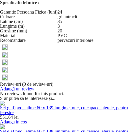
Specificatii tehnice :
Garantie Persoana Fizica (luni)
24
Culoare
gri antracit
Latime (cm)
35
Lungime (m)
3
Grosime (mm)
20
Material
PVC
Recomandare
pervazuri interioare
Review-uri (0 de review-uri)
Adaugă un review
No reviews found for this product.
S-ar putea să te intereseze și...
Set glaf pvc, latime 60 x 139 lungime, nuc, cu capace laterale, pentru
ferestre
551.64 lei
Adauga in cos
Set glaf pvc, latime 60 x 138 lungime, nuc, cu capace laterale, pentru