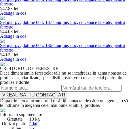
ferestre
547.83 lei
Adauga in cos
Set glaf pvc, latime 60 x 137 lungime, nuc, cu capace laterale, pentru
ferestre
544.03 lei
Adauga in cos
Set glaf pvc, latime 60 x 136 lungime, nuc, cu capace laterale, pentru
ferestre
540.22 lei
Adauga in cos
CROITORUL DE FERESTRE
Dacă dimensiunile ferestrelor tale nu se incadreaza in gama noastra de
produse standardizate, specialistii nostrii vor creea special pentru tine
produsele dorite!
VREAU SA FIU CONTACTAT!
Dupa trimiterea formularului o să fiți contactat de către un agent și o să
te îndrume în alegerea celei mai bune soluții și produse.
Informații suplimentare
Greutate
10 kg
Utilizat pentru
Glaf
Latime
35