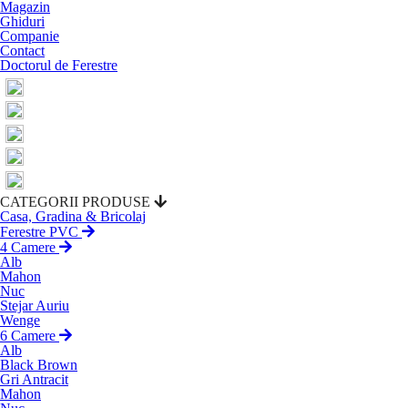
Magazin
Ghiduri
Companie
Contact
Doctorul de Ferestre
CATEGORII PRODUSE
Casa, Gradina & Bricolaj
Ferestre PVC
4 Camere
Alb
Mahon
Nuc
Stejar Auriu
Wenge
6 Camere
Alb
Black Brown
Gri Antracit
Mahon