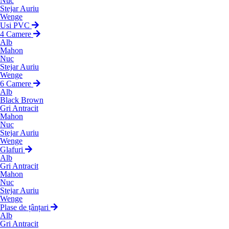
Nuc
Stejar Auriu
Wenge
Usi PVC
4 Camere
Alb
Mahon
Nuc
Stejar Auriu
Wenge
6 Camere
Alb
Black Brown
Gri Antracit
Mahon
Nuc
Stejar Auriu
Wenge
Glafuri
Alb
Gri Antracit
Mahon
Nuc
Stejar Auriu
Wenge
Plase de țânțari
Alb
Gri Antracit