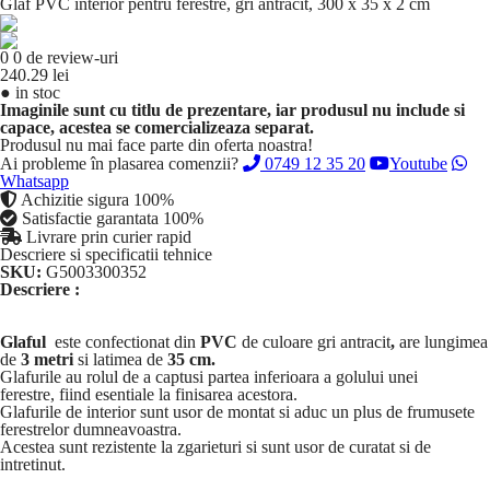
Glaf PVC interior pentru ferestre, gri antracit, 300 x 35 x 2 cm
0
0 de review-uri
240.29 lei
●
in stoc
Imaginile sunt cu titlu de prezentare, iar produsul nu include si
capace, acestea se comercializeaza separat.
Produsul nu mai face parte din oferta noastra!
Ai probleme în plasarea comenzii?
0749 12 35 20
Youtube
Whatsapp
Achizitie sigura 100%
Satisfactie garantata 100%
Livrare prin curier rapid
Descriere si specificatii tehnice
SKU:
G5003300352
Descriere :
Glaful
este confectionat din
PVC
de culoare gri antracit
,
are lungimea
de
3 metri
si latimea de
35 cm.
Glafurile au rolul de a captusi partea inferioara a golului unei
ferestre, fiind esentiale la finisarea acestora.
Glafurile de interior sunt usor de montat si aduc un plus de frumusete
ferestrelor dumneavoastra.
Acestea sunt rezistente la zgarieturi si sunt usor de curatat si de
intretinut.