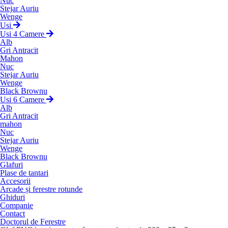
Nuc
Stejar Auriu
Wenge
Usi
Usi 4 Camere
Alb
Gri Antracit
Mahon
Nuc
Stejar Auriu
Wenge
Black Brownu
Usi 6 Camere
Alb
Gri Antracit
mahon
Nuc
Stejar Auriu
Wenge
Black Brownu
Glafuri
Plase de tantari
Accesorii
Arcade și ferestre rotunde
Ghiduri
Companie
Contact
Doctorul de Ferestre