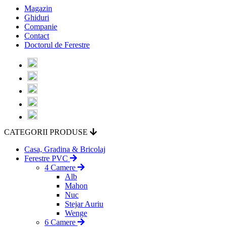
Magazin
Ghiduri
Companie
Contact
Doctorul de Ferestre
CATEGORII PRODUSE
Casa, Gradina & Bricolaj
Ferestre PVC
4 Camere
Alb
Mahon
Nuc
Stejar Auriu
Wenge
6 Camere