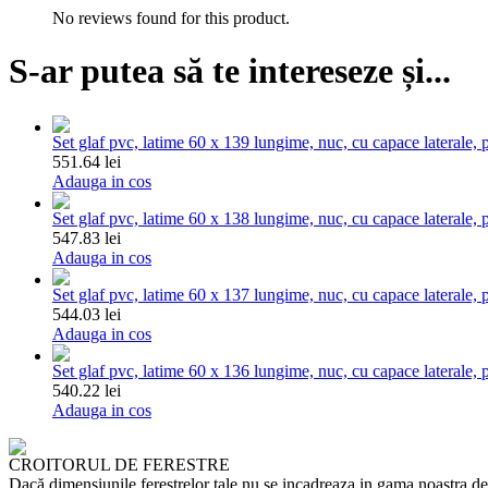
No reviews found for this product.
S-ar putea să te intereseze și...
Set glaf pvc, latime 60 x 139 lungime, nuc, cu capace laterale, p
551.64 lei
Adauga in cos
Set glaf pvc, latime 60 x 138 lungime, nuc, cu capace laterale, p
547.83 lei
Adauga in cos
Set glaf pvc, latime 60 x 137 lungime, nuc, cu capace laterale, p
544.03 lei
Adauga in cos
Set glaf pvc, latime 60 x 136 lungime, nuc, cu capace laterale, p
540.22 lei
Adauga in cos
CROITORUL DE FERESTRE
Dacă dimensiunile ferestrelor tale nu se incadreaza in gama noastra de p