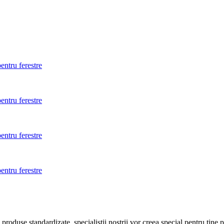
entru ferestre
entru ferestre
entru ferestre
entru ferestre
roduse standardizate, specialistii nostrii vor creea special pentru tine 