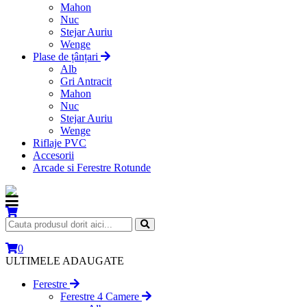
Mahon
Nuc
Stejar Auriu
Wenge
Plase de țânțari
Alb
Gri Antracit
Mahon
Nuc
Stejar Auriu
Wenge
Riflaje PVC
Accesorii
Arcade si Ferestre Rotunde
0
ULTIMELE ADAUGATE
Ferestre
Ferestre 4 Camere