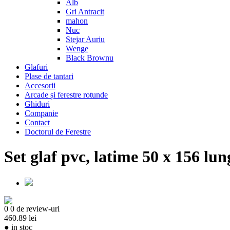
Alb
Gri Antracit
mahon
Nuc
Stejar Auriu
Wenge
Black Brownu
Glafuri
Plase de tantari
Accesorii
Arcade și ferestre rotunde
Ghiduri
Companie
Contact
Doctorul de Ferestre
Set glaf pvc, latime 50 x 156 lun
0
0 de review-uri
460.89 lei
●
in stoc