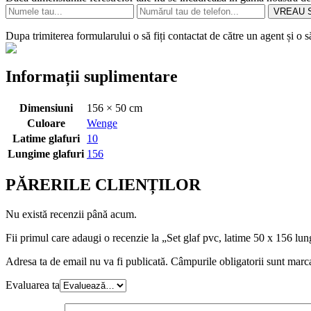
VREAU S
Dupa trimiterea formularului o să fiți contactat de către un agent și o 
Informații suplimentare
Dimensiuni
156 × 50 cm
Culoare
Wenge
Latime glafuri
10
Lungime glafuri
156
PĂRERILE CLIENȚILOR
Nu există recenzii până acum.
Fii primul care adaugi o recenzie la „Set glaf pvc, latime 50 x 156 lun
Adresa ta de email nu va fi publicată.
Câmpurile obligatorii sunt marc
Evaluarea ta