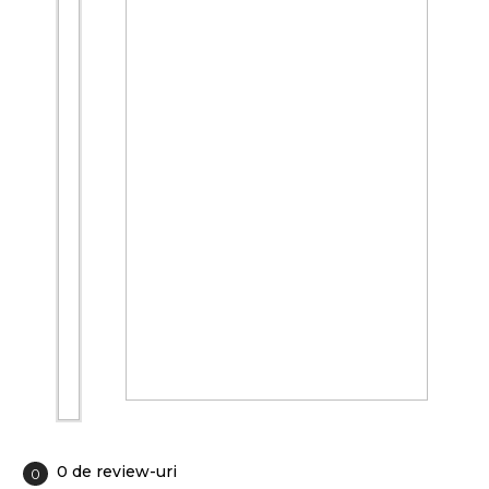
0 de review-uri
0