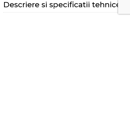
Descriere si specificatii tehnice
SKU:
G90103002227
Review-uri (0 de review-uri)
Adaugă un review
No reviews found for this product.