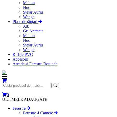
Mahon
Nuc
Stejar Auriu
Wenge
Plase de țânțari
Alb
Gri Antracit
Mahon
Nuc
Stejar Auriu
Wenge
Riflaje PVC
Accesorii
Arcade si Ferestre Rotunde
0
ULTIMELE ADAUGATE
Ferestre
Ferestre 4 Camere