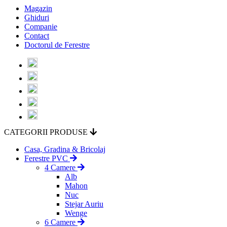
Magazin
Ghiduri
Companie
Contact
Doctorul de Ferestre
CATEGORII PRODUSE
Casa, Gradina & Bricolaj
Ferestre PVC
4 Camere
Alb
Mahon
Nuc
Stejar Auriu
Wenge
6 Camere