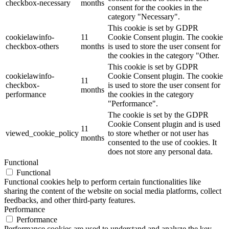
checkbox-necessary
months
consent for the cookies in the
category "Necessary".
This cookie is set by GDPR
cookielawinfo-
11
Cookie Consent plugin. The cookie
checkbox-others
months
is used to store the user consent for
the cookies in the category "Other.
This cookie is set by GDPR
cookielawinfo-
Cookie Consent plugin. The cookie
11
checkbox-
is used to store the user consent for
months
performance
the cookies in the category
"Performance".
The cookie is set by the GDPR
Cookie Consent plugin and is used
11
viewed_cookie_policy
to store whether or not user has
months
consented to the use of cookies. It
does not store any personal data.
Functional
Functional
Functional cookies help to perform certain functionalities like
sharing the content of the website on social media platforms, collect
feedbacks, and other third-party features.
Performance
Performance
Performance cookies are used to understand and analyze the key