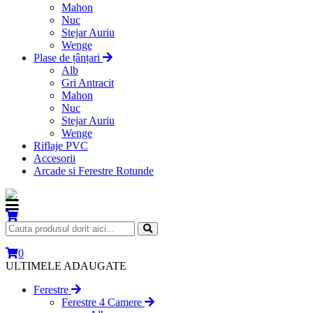
Mahon
Nuc
Stejar Auriu
Wenge
Plase de țânțari
Alb
Gri Antracit
Mahon
Nuc
Stejar Auriu
Wenge
Riflaje PVC
Accesorii
Arcade si Ferestre Rotunde
0
ULTIMELE ADAUGATE
Ferestre
Ferestre 4 Camere