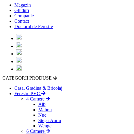
Magazin
Ghiduri
Companie
Contact
Doctorul de Ferestre
CATEGORII PRODUSE
Casa, Gradina & Bricolaj
Ferestre PVC
4 Camere
Alb
Mahon
Nuc
Stejar Auriu
Wenge
6 Camere