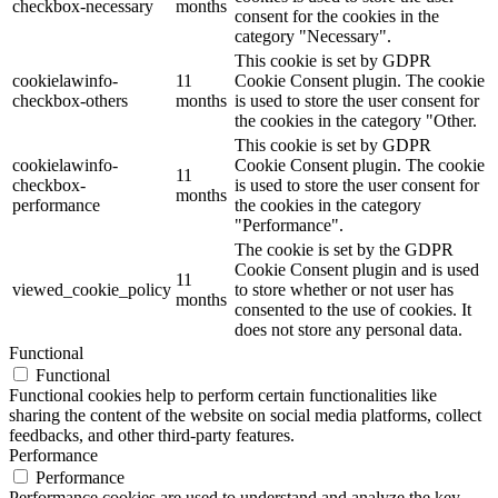
checkbox-necessary
months
consent for the cookies in the
category "Necessary".
This cookie is set by GDPR
cookielawinfo-
11
Cookie Consent plugin. The cookie
checkbox-others
months
is used to store the user consent for
the cookies in the category "Other.
This cookie is set by GDPR
cookielawinfo-
Cookie Consent plugin. The cookie
11
checkbox-
is used to store the user consent for
months
performance
the cookies in the category
"Performance".
The cookie is set by the GDPR
Cookie Consent plugin and is used
11
viewed_cookie_policy
to store whether or not user has
months
consented to the use of cookies. It
does not store any personal data.
Functional
Functional
Functional cookies help to perform certain functionalities like
sharing the content of the website on social media platforms, collect
feedbacks, and other third-party features.
Performance
Performance
Performance cookies are used to understand and analyze the key