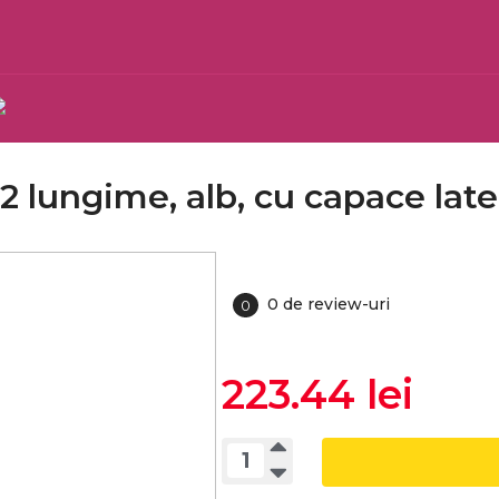
22 lungime, alb, cu capace late
0 de review-uri
0
223.44 lei