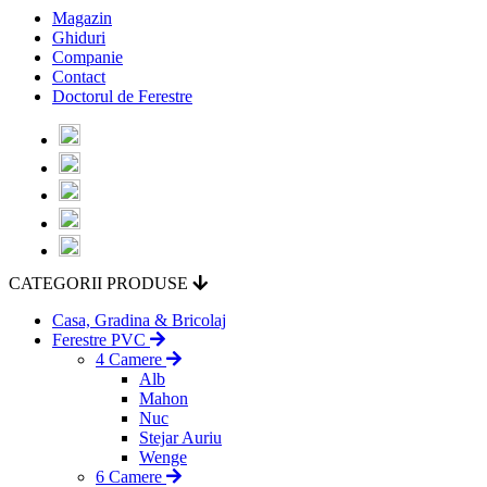
Magazin
Ghiduri
Companie
Contact
Doctorul de Ferestre
CATEGORII PRODUSE
Casa, Gradina & Bricolaj
Ferestre PVC
4 Camere
Alb
Mahon
Nuc
Stejar Auriu
Wenge
6 Camere