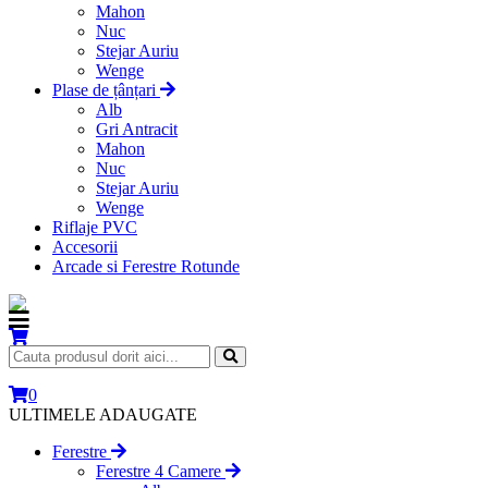
Mahon
Nuc
Stejar Auriu
Wenge
Plase de țânțari
Alb
Gri Antracit
Mahon
Nuc
Stejar Auriu
Wenge
Riflaje PVC
Accesorii
Arcade si Ferestre Rotunde
0
ULTIMELE ADAUGATE
Ferestre
Ferestre 4 Camere