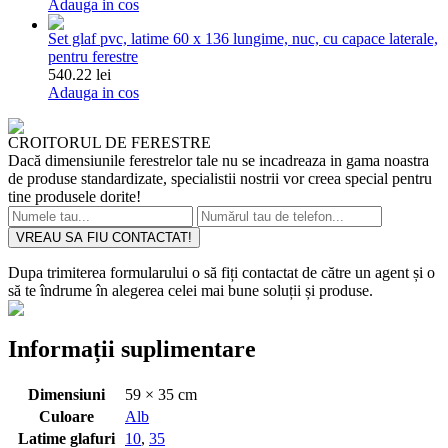
Adauga in cos
Set glaf pvc, latime 60 x 136 lungime, nuc, cu capace laterale,
pentru ferestre
540.22 lei
Adauga in cos
CROITORUL DE FERESTRE
Dacă dimensiunile ferestrelor tale nu se incadreaza in gama noastra
de produse standardizate, specialistii nostrii vor creea special pentru
tine produsele dorite!
VREAU SA FIU CONTACTAT!
Dupa trimiterea formularului o să fiți contactat de către un agent și o
să te îndrume în alegerea celei mai bune soluții și produse.
Informații suplimentare
Dimensiuni
59 × 35 cm
Culoare
Alb
Latime glafuri
10
,
35