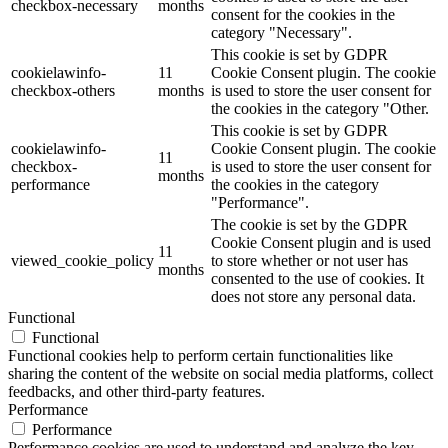
checkbox-necessary
months
consent for the cookies in the
category "Necessary".
This cookie is set by GDPR
cookielawinfo-
11
Cookie Consent plugin. The cookie
checkbox-others
months
is used to store the user consent for
the cookies in the category "Other.
This cookie is set by GDPR
cookielawinfo-
Cookie Consent plugin. The cookie
11
checkbox-
is used to store the user consent for
months
performance
the cookies in the category
"Performance".
The cookie is set by the GDPR
Cookie Consent plugin and is used
11
viewed_cookie_policy
to store whether or not user has
months
consented to the use of cookies. It
does not store any personal data.
Functional
Functional
Functional cookies help to perform certain functionalities like
sharing the content of the website on social media platforms, collect
feedbacks, and other third-party features.
Performance
Performance
Performance cookies are used to understand and analyze the key