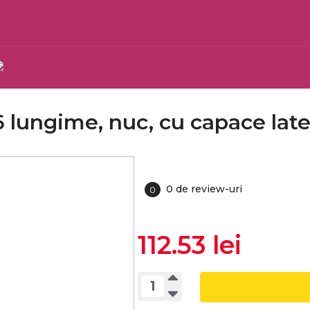
6 lungime, nuc, cu capace late
0 de review-uri
0
112.53 lei