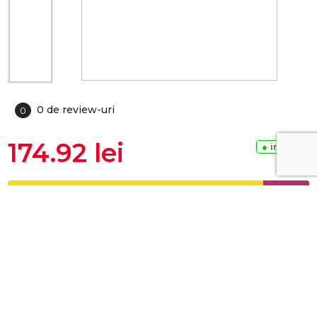
0 de review-uri
0
174.92 lei
●
in stoc
ADAUGA IN COS
Ai probleme în plasarea comenzii?
0749 12 35 20
Youtube
Whatsapp
Achizitie sigura 100%