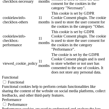
checkbox-necessary
months
consent for the cookies in the
category "Necessary".
This cookie is set by GDPR
cookielawinfo-
11
Cookie Consent plugin. The cookie
checkbox-others
months
is used to store the user consent for
the cookies in the category "Other.
This cookie is set by GDPR
cookielawinfo-
Cookie Consent plugin. The cookie
11
checkbox-
is used to store the user consent for
months
performance
the cookies in the category
"Performance".
The cookie is set by the GDPR
Cookie Consent plugin and is used
11
viewed_cookie_policy
to store whether or not user has
months
consented to the use of cookies. It
does not store any personal data.
Functional
Functional
Functional cookies help to perform certain functionalities like
sharing the content of the website on social media platforms, collect
feedbacks, and other third-party features.
Performance
Performance
Performance cookies are used to understand and analyze the key