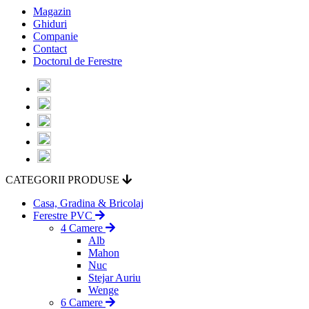
Magazin
Ghiduri
Companie
Contact
Doctorul de Ferestre
CATEGORII PRODUSE
Casa, Gradina & Bricolaj
Ferestre PVC
4 Camere
Alb
Mahon
Nuc
Stejar Auriu
Wenge
6 Camere