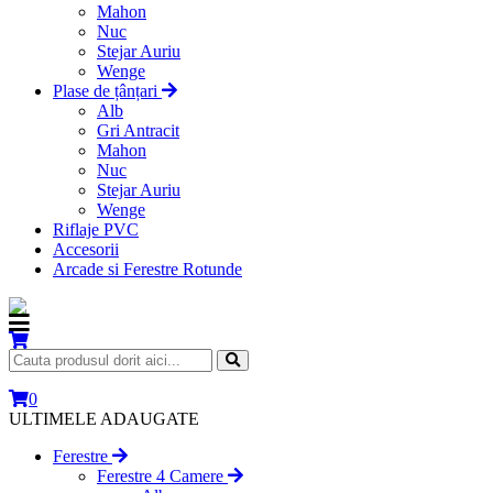
Mahon
Nuc
Stejar Auriu
Wenge
Plase de țânțari
Alb
Gri Antracit
Mahon
Nuc
Stejar Auriu
Wenge
Riflaje PVC
Accesorii
Arcade si Ferestre Rotunde
0
ULTIMELE ADAUGATE
Ferestre
Ferestre 4 Camere