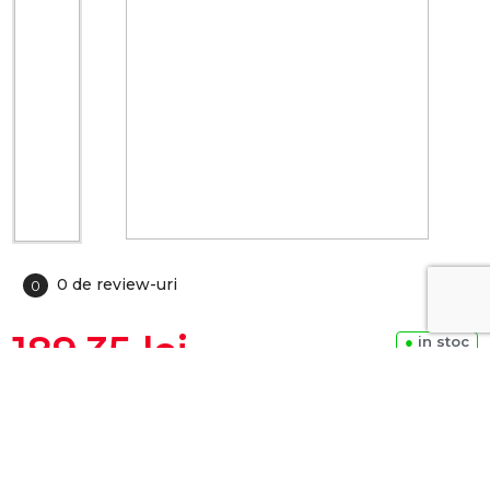
0 de review-uri
0
189.35 lei
●
in stoc
ADAUGA IN COS