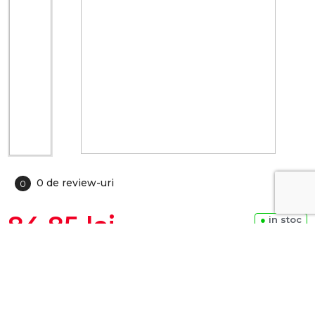
0 de review-uri
0
84.85 lei
●
in stoc
ADAUGA IN COS