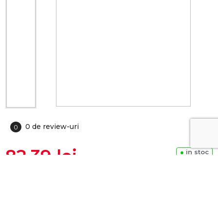
0 de review-uri
0
82.39 lei
●
in stoc
ADAUGA IN COS