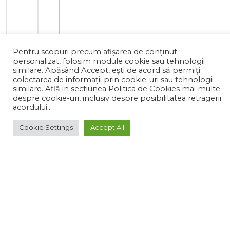
Pentru scopuri precum afișarea de conținut
personalizat, folosim module cookie sau tehnologii
similare. Apăsând Accept, ești de acord să permiți
colectarea de informații prin cookie-uri sau tehnologii
similare. Află in sectiunea Politica de Cookies mai multe
despre cookie-uri, inclusiv despre posibilitatea retragerii
acordului..
0 de review-uri
0
Cookie Settings
Accept All
158.04 lei
●
in stoc
ADAUGA IN COS
Ai probleme în plasarea comenzii?