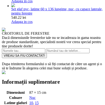
Adauga in cos
Set glaf pvc, latime 60 x 136 lungime, nuc, cu capace laterale,
pentru ferestre
540.22 lei
Adauga in cos
CROITORUL DE FERESTRE
Dacă dimensiunile ferestrelor tale nu se incadreaza in gama noastra
de produse standardizate, specialistii nostrii vor creea special pentru
tine produsele dorite!
VREAU SA FIU CONTACTAT!
Dupa trimiterea formularului o să fiți contactat de către un agent și o
să te îndrume în alegerea celei mai bune soluții și produse.
Informații suplimentare
Dimensiuni
87 × 15 cm
Culoare
Nuc
Latime glafuri
10
,
15