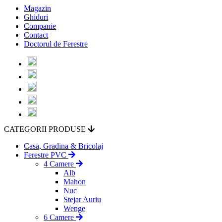
Magazin
Ghiduri
Companie
Contact
Doctorul de Ferestre
CATEGORII PRODUSE
Casa, Gradina & Bricolaj
Ferestre PVC
4 Camere
Alb
Mahon
Nuc
Stejar Auriu
Wenge
6 Camere