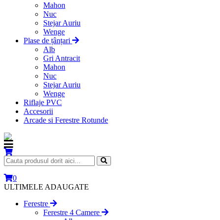
Mahon
Nuc
Stejar Auriu
Wenge
Plase de țânțari
Alb
Gri Antracit
Mahon
Nuc
Stejar Auriu
Wenge
Riflaje PVC
Accesorii
Arcade si Ferestre Rotunde
0
ULTIMELE ADAUGATE
Ferestre
Ferestre 4 Camere