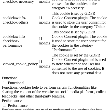
checkbox-necessary
months
consent for the cookies in the
category "Necessary".
This cookie is set by GDPR
cookielawinfo-
11
Cookie Consent plugin. The cookie
checkbox-others
months
is used to store the user consent for
the cookies in the category "Other.
This cookie is set by GDPR
cookielawinfo-
Cookie Consent plugin. The cookie
11
checkbox-
is used to store the user consent for
months
performance
the cookies in the category
"Performance".
The cookie is set by the GDPR
Cookie Consent plugin and is used
11
viewed_cookie_policy
to store whether or not user has
months
consented to the use of cookies. It
does not store any personal data.
Functional
Functional
Functional cookies help to perform certain functionalities like
sharing the content of the website on social media platforms, collect
feedbacks, and other third-party features.
Performance
Performance
Performance cookies are used to understand and analyze the key