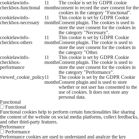
cookielawinfo-
11
The cookie is set by GDPR cookie
checkbox-functional
months
consent to record the user consent for the
cookies in the category "Functional".
cookielawinfo-
11
This cookie is set by GDPR Cookie
checkbox-necessary
months
Consent plugin. The cookies is used to
store the user consent for the cookies in
the category "Necessary".
cookielawinfo-
11
This cookie is set by GDPR Cookie
checkbox-others
months
Consent plugin. The cookie is used to
store the user consent for the cookies in
the category "Other.
cookielawinfo-
11
This cookie is set by GDPR Cookie
checkbox-
months
Consent plugin. The cookie is used to
performance
store the user consent for the cookies in
the category "Performance".
viewed_cookie_policy
11
The cookie is set by the GDPR Cookie
months
Consent plugin and is used to store
whether or not user has consented to the
use of cookies. It does not store any
personal data.
Functional
Functional
Functional cookies help to perform certain functionalities like sharing
the content of the website on social media platforms, collect feedbacks,
and other third-party features.
Performance
Performance
Performance cookies are used to understand and analyze the key