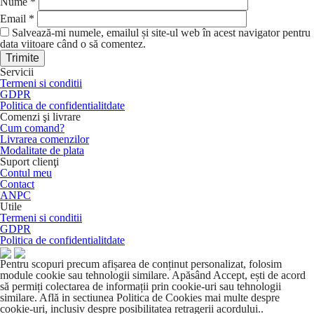
Nume
*
Email
*
Salvează-mi numele, emailul și site-ul web în acest navigator pentru
data viitoare când o să comentez.
Servicii
Termeni si conditii
GDPR
Politica de confidentialitdate
Comenzi şi livrare
Cum comand?
Livrarea comenzilor
Modalitate de plata
Suport clienţi
Contul meu
Contact
ANPC
Utile
Termeni si conditii
GDPR
Politica de confidentialitdate
Pentru scopuri precum afișarea de conținut personalizat, folosim
module cookie sau tehnologii similare. Apăsând Accept, ești de acord
să permiți colectarea de informații prin cookie-uri sau tehnologii
similare. Află in sectiunea Politica de Cookies mai multe despre
cookie-uri, inclusiv despre posibilitatea retragerii acordului..