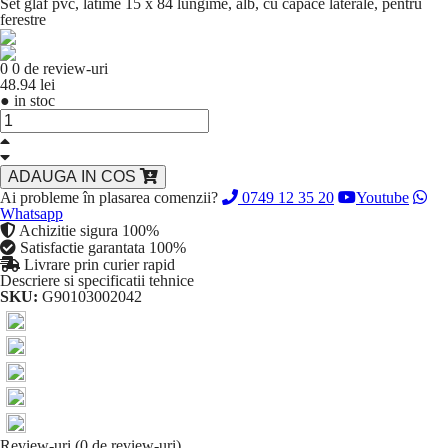
Set glaf pvc, latime 15 x 84 lungime, alb, cu capace laterale, pentru
ferestre
0
0 de review-uri
48.94 lei
●
in stoc
ADAUGA IN COS
Ai probleme în plasarea comenzii?
0749 12 35 20
Youtube
Whatsapp
Achizitie sigura 100%
Satisfactie garantata 100%
Livrare prin curier rapid
Descriere si specificatii tehnice
SKU:
G90103002042
Review-uri (0 de review-uri)