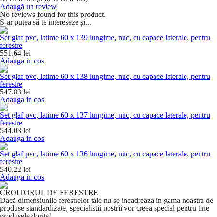
Adaugă un review
No reviews found for this product.
S-ar putea să te intereseze și...
Set glaf pvc, latime 60 x 139 lungime, nuc, cu capace laterale, pentru
ferestre
551.64 lei
Adauga in cos
Set glaf pvc, latime 60 x 138 lungime, nuc, cu capace laterale, pentru
ferestre
547.83 lei
Adauga in cos
Set glaf pvc, latime 60 x 137 lungime, nuc, cu capace laterale, pentru
ferestre
544.03 lei
Adauga in cos
Set glaf pvc, latime 60 x 136 lungime, nuc, cu capace laterale, pentru
ferestre
540.22 lei
Adauga in cos
CROITORUL DE FERESTRE
Dacă dimensiunile ferestrelor tale nu se incadreaza in gama noastra de
produse standardizate, specialistii nostrii vor creea special pentru tine
produsele dorite!