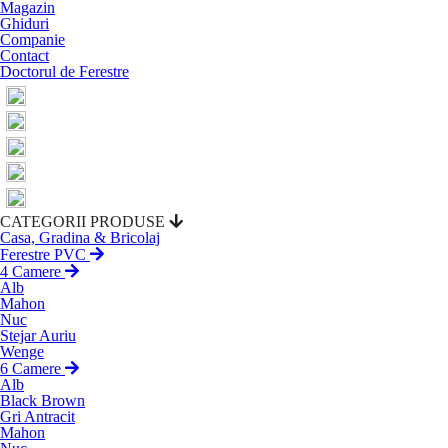
Magazin
Ghiduri
Companie
Contact
Doctorul de Ferestre
CATEGORII PRODUSE
Casa, Gradina & Bricolaj
Ferestre PVC
4 Camere
Alb
Mahon
Nuc
Stejar Auriu
Wenge
6 Camere
Alb
Black Brown
Gri Antracit
Mahon