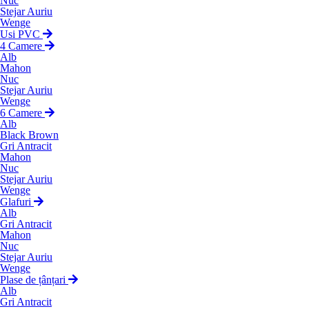
Nuc
Stejar Auriu
Wenge
Usi PVC
4 Camere
Alb
Mahon
Nuc
Stejar Auriu
Wenge
6 Camere
Alb
Black Brown
Gri Antracit
Mahon
Nuc
Stejar Auriu
Wenge
Glafuri
Alb
Gri Antracit
Mahon
Nuc
Stejar Auriu
Wenge
Plase de țânțari
Alb
Gri Antracit