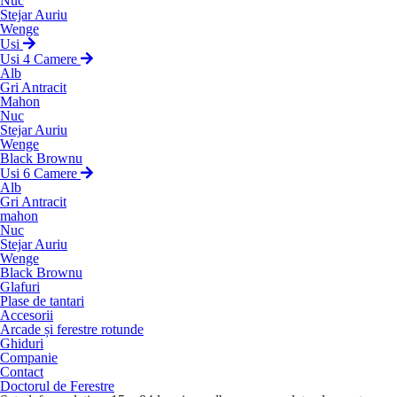
Nuc
Stejar Auriu
Wenge
Usi
Usi 4 Camere
Alb
Gri Antracit
Mahon
Nuc
Stejar Auriu
Wenge
Black Brownu
Usi 6 Camere
Alb
Gri Antracit
mahon
Nuc
Stejar Auriu
Wenge
Black Brownu
Glafuri
Plase de tantari
Accesorii
Arcade și ferestre rotunde
Ghiduri
Companie
Contact
Doctorul de Ferestre