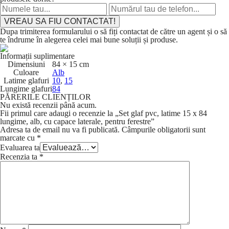
VREAU SA FIU CONTACTAT!
Dupa trimiterea formularului o să fiți contactat de către un agent și o să
te îndrume în alegerea celei mai bune soluții și produse.
Informații suplimentare
Dimensiuni
84 × 15 cm
Culoare
Alb
Latime glafuri
10
,
15
Lungime glafuri
84
PĂRERILE CLIENȚILOR
Nu există recenzii până acum.
Fii primul care adaugi o recenzie la „Set glaf pvc, latime 15 x 84
lungime, alb, cu capace laterale, pentru ferestre”
Adresa ta de email nu va fi publicată.
Câmpurile obligatorii sunt
marcate cu
*
Evaluarea ta
Recenzia ta
*