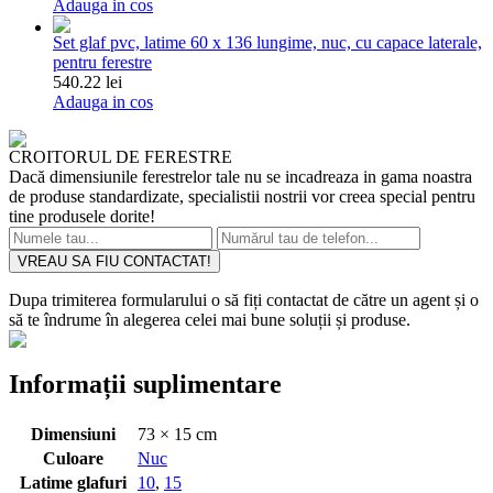
Adauga in cos
Set glaf pvc, latime 60 x 136 lungime, nuc, cu capace laterale,
pentru ferestre
540.22 lei
Adauga in cos
CROITORUL DE FERESTRE
Dacă dimensiunile ferestrelor tale nu se incadreaza in gama noastra
de produse standardizate, specialistii nostrii vor creea special pentru
tine produsele dorite!
VREAU SA FIU CONTACTAT!
Dupa trimiterea formularului o să fiți contactat de către un agent și o
să te îndrume în alegerea celei mai bune soluții și produse.
Informații suplimentare
Dimensiuni
73 × 15 cm
Culoare
Nuc
Latime glafuri
10
,
15