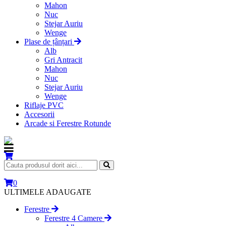
Mahon
Nuc
Stejar Auriu
Wenge
Plase de țânțari
Alb
Gri Antracit
Mahon
Nuc
Stejar Auriu
Wenge
Riflaje PVC
Accesorii
Arcade si Ferestre Rotunde
0
ULTIMELE ADAUGATE
Ferestre
Ferestre 4 Camere