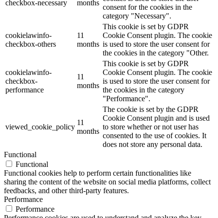
checkbox-necessary
months
consent for the cookies in the
category "Necessary".
This cookie is set by GDPR
cookielawinfo-
11
Cookie Consent plugin. The cookie
checkbox-others
months
is used to store the user consent for
the cookies in the category "Other.
This cookie is set by GDPR
cookielawinfo-
Cookie Consent plugin. The cookie
11
checkbox-
is used to store the user consent for
months
performance
the cookies in the category
"Performance".
The cookie is set by the GDPR
Cookie Consent plugin and is used
11
viewed_cookie_policy
to store whether or not user has
months
consented to the use of cookies. It
does not store any personal data.
Functional
Functional
Functional cookies help to perform certain functionalities like
sharing the content of the website on social media platforms, collect
feedbacks, and other third-party features.
Performance
Performance
Performance cookies are used to understand and analyze the key