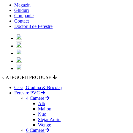
Magazin
Ghiduri
Companie
Contact
Doctorul de Ferestre
CATEGORII PRODUSE
Casa, Gradina & Bricolaj
Ferestre PVC
4 Camere
Alb
Mahon
Nuc
Stejar Auriu
Wenge
6 Camere