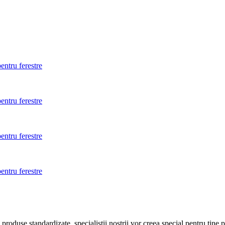
entru ferestre
entru ferestre
entru ferestre
entru ferestre
roduse standardizate, specialistii nostrii vor creea special pentru tine 