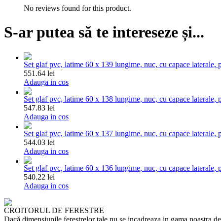
No reviews found for this product.
S-ar putea să te intereseze și...
Set glaf pvc, latime 60 x 139 lungime, nuc, cu capace laterale, p
551.64 lei
Adauga in cos
Set glaf pvc, latime 60 x 138 lungime, nuc, cu capace laterale, p
547.83 lei
Adauga in cos
Set glaf pvc, latime 60 x 137 lungime, nuc, cu capace laterale, p
544.03 lei
Adauga in cos
Set glaf pvc, latime 60 x 136 lungime, nuc, cu capace laterale, p
540.22 lei
Adauga in cos
CROITORUL DE FERESTRE
Dacă dimensiunile ferestrelor tale nu se incadreaza in gama noastra de p