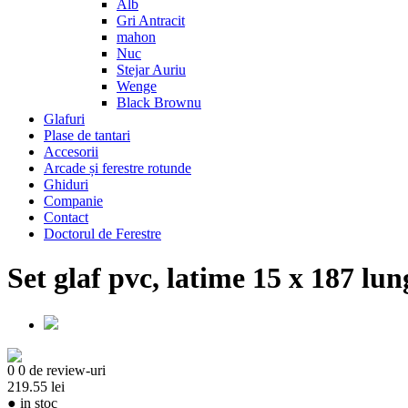
Alb
Gri Antracit
mahon
Nuc
Stejar Auriu
Wenge
Black Brownu
Glafuri
Plase de tantari
Accesorii
Arcade și ferestre rotunde
Ghiduri
Companie
Contact
Doctorul de Ferestre
Set glaf pvc, latime 15 x 187 lun
0
0 de review-uri
219.55 lei
●
in stoc