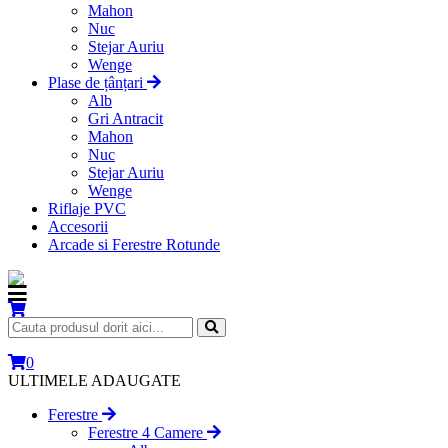
Mahon
Nuc
Stejar Auriu
Wenge
Plase de țânțari
Alb
Gri Antracit
Mahon
Nuc
Stejar Auriu
Wenge
Riflaje PVC
Accesorii
Arcade si Ferestre Rotunde
0
ULTIMELE ADAUGATE
Ferestre
Ferestre 4 Camere