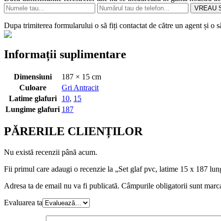
VREAU S
Dupa trimiterea formularului o să fiți contactat de către un agent și o 
Informații suplimentare
Dimensiuni
187 × 15 cm
Culoare
Gri Antracit
Latime glafuri
10
,
15
Lungime glafuri
187
PĂRERILE CLIENȚILOR
Nu există recenzii până acum.
Fii primul care adaugi o recenzie la „Set glaf pvc, latime 15 x 187 lung
Adresa ta de email nu va fi publicată.
Câmpurile obligatorii sunt marc
Evaluarea ta