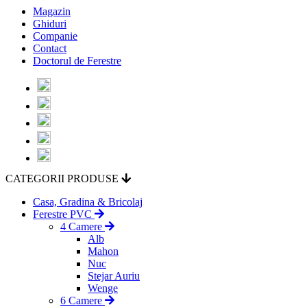
Magazin
Ghiduri
Companie
Contact
Doctorul de Ferestre
CATEGORII PRODUSE
Casa, Gradina & Bricolaj
Ferestre PVC
4 Camere
Alb
Mahon
Nuc
Stejar Auriu
Wenge
6 Camere