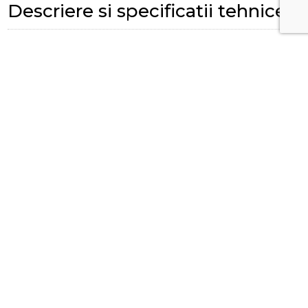
Descriere si specificatii tehnice
SKU:
G90103001756
Review-uri (0 de review-uri)
Adaugă un review
No reviews found for this product.