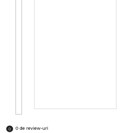
0 de review-uri
0