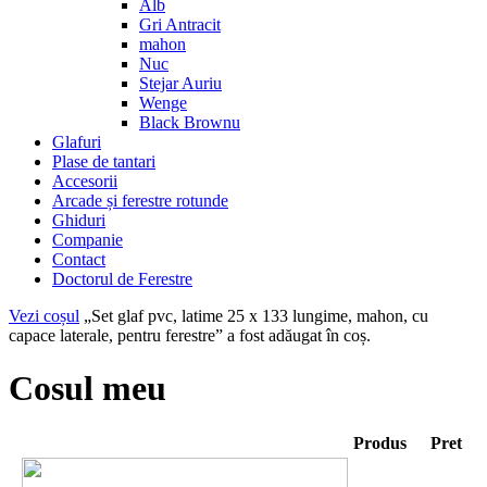
Alb
Gri Antracit
mahon
Nuc
Stejar Auriu
Wenge
Black Brownu
Glafuri
Plase de tantari
Accesorii
Arcade și ferestre rotunde
Ghiduri
Companie
Contact
Doctorul de Ferestre
Vezi coșul
„Set glaf pvc, latime 25 x 133 lungime, mahon, cu
capace laterale, pentru ferestre” a fost adăugat în coș.
Cosul meu
Produs
Pret