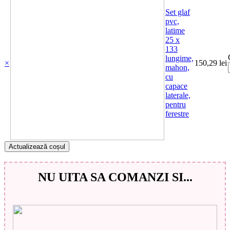
Set glaf
pvc,
latime
25 x
133
lungime,
×
150,29
lei
mahon,
cu
capace
laterale,
pentru
ferestre
Actualizează coșul
NU UITA SA COMANZI SI...