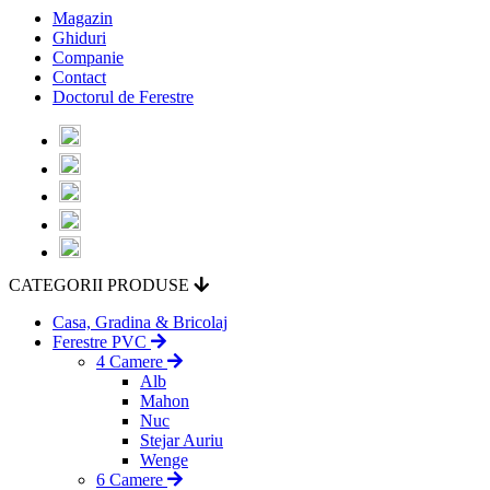
Magazin
Ghiduri
Companie
Contact
Doctorul de Ferestre
CATEGORII PRODUSE
Casa, Gradina & Bricolaj
Ferestre PVC
4 Camere
Alb
Mahon
Nuc
Stejar Auriu
Wenge
6 Camere