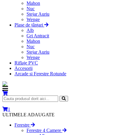
Mahon
Nuc
Stejar Auriu
Wenge
Plase de țânțari
Alb
Gri Antracit
Mahon
Nuc
Stejar Auriu
Wenge
Riflaje PVC
Accesorii
Arcade si Ferestre Rotunde
1
ULTIMELE ADAUGATE
Ferestre
Ferestre 4 Camere