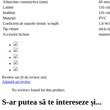
Adancime constructiva (mm)
60 mm
Latime
116 cm
Inaltime
116 cm
Material
PVC
Coeficient de transfer termic w/mpK
1.8 W
Tip vitrare
sticla 
Accesorii incluse
manere,
Review-uri (0 de review-uri)
Adaugă un review
No reviews found for this product.
S-ar putea să te intereseze și...