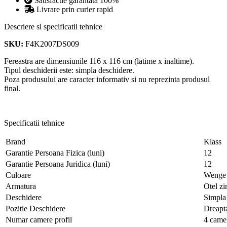
Satisfactie garantata 100%
Livrare prin curier rapid
Descriere si specificatii tehnice
SKU:
F4K2007DS009
Fereastra are dimensiunile 116 x 116 cm (latime x inaltime).
Tipul deschiderii este: simpla deschidere.
Poza produsului are caracter informativ si nu reprezinta produsul
final.
Specificatii tehnice
Brand
Klass
Garantie Persoana Fizica (luni)
12
Garantie Persoana Juridica (luni)
12
Culoare
Wenge
Armatura
Otel zi
Deschidere
Simpla
Pozitie Deschidere
Dreapt
Numar camere profil
4 came