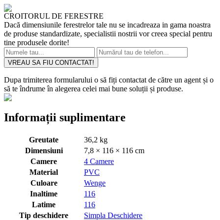
CROITORUL DE FERESTRE
Dacă dimensiunile ferestrelor tale nu se incadreaza in gama noastra
de produse standardizate, specialistii nostrii vor creea special pentru
tine produsele dorite!
VREAU SA FIU CONTACTAT!
Dupa trimiterea formularului o să fiți contactat de către un agent și o
să te îndrume în alegerea celei mai bune soluții și produse.
Informații suplimentare
Greutate
36,2 kg
Dimensiuni
7,8 × 116 × 116 cm
Camere
4 Camere
Material
PVC
Culoare
Wenge
Inaltime
116
Latime
116
Tip deschidere
Simpla Deschidere