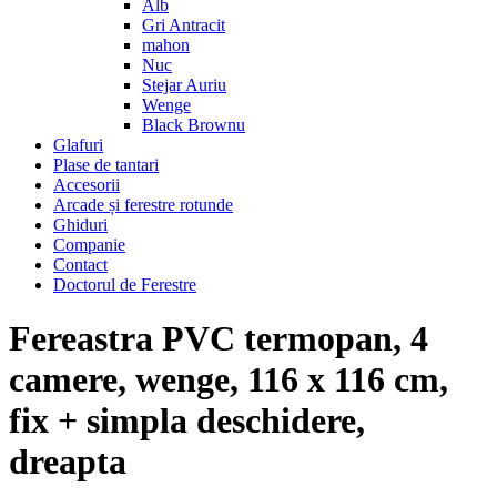
Alb
Gri Antracit
mahon
Nuc
Stejar Auriu
Wenge
Black Brownu
Glafuri
Plase de tantari
Accesorii
Arcade și ferestre rotunde
Ghiduri
Companie
Contact
Doctorul de Ferestre
Fereastra PVC termopan, 4
camere, wenge, 116 x 116 cm,
fix + simpla deschidere,
dreapta