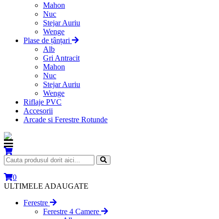
Mahon
Nuc
Stejar Auriu
Wenge
Plase de țânțari
Alb
Gri Antracit
Mahon
Nuc
Stejar Auriu
Wenge
Riflaje PVC
Accesorii
Arcade si Ferestre Rotunde
0
ULTIMELE ADAUGATE
Ferestre
Ferestre 4 Camere