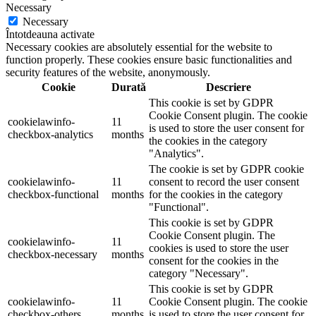
Necessary
Necessary
Întotdeauna activate
Necessary cookies are absolutely essential for the website to
function properly. These cookies ensure basic functionalities and
security features of the website, anonymously.
Cookie
Durată
Descriere
This cookie is set by GDPR
Cookie Consent plugin. The cookie
cookielawinfo-
11
is used to store the user consent for
checkbox-analytics
months
the cookies in the category
"Analytics".
The cookie is set by GDPR cookie
cookielawinfo-
11
consent to record the user consent
checkbox-functional
months
for the cookies in the category
"Functional".
This cookie is set by GDPR
Cookie Consent plugin. The
cookielawinfo-
11
cookies is used to store the user
checkbox-necessary
months
consent for the cookies in the
category "Necessary".
This cookie is set by GDPR
cookielawinfo-
11
Cookie Consent plugin. The cookie
checkbox-others
months
is used to store the user consent for