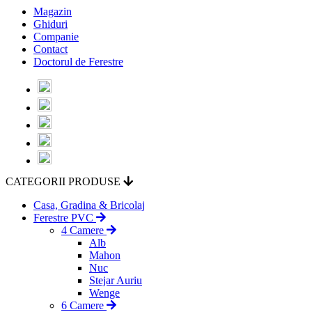
Magazin
Ghiduri
Companie
Contact
Doctorul de Ferestre
CATEGORII PRODUSE
Casa, Gradina & Bricolaj
Ferestre PVC
4 Camere
Alb
Mahon
Nuc
Stejar Auriu
Wenge
6 Camere