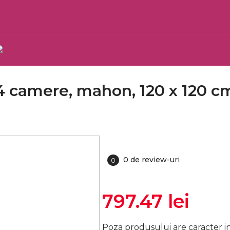
 camere, mahon, 120 x 120 cm,
0 de review-uri
0
797.47 lei
Poza produsului are caracter in