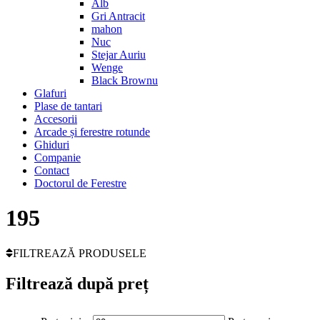
Alb
Gri Antracit
mahon
Nuc
Stejar Auriu
Wenge
Black Brownu
Glafuri
Plase de tantari
Accesorii
Arcade și ferestre rotunde
Ghiduri
Companie
Contact
Doctorul de Ferestre
195
FILTREAZĂ PRODUSELE
Filtrează după preț