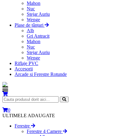
Mahon
Nuc
Stejar Auriu
Wenge
Plase de țânțari
Alb
Gri Antracit
Mahon
Nuc
Stejar Auriu
Wenge
Riflaje PVC
Accesorii
Arcade si Ferestre Rotunde
0
ULTIMELE ADAUGATE
Ferestre
Ferestre 4 Camere