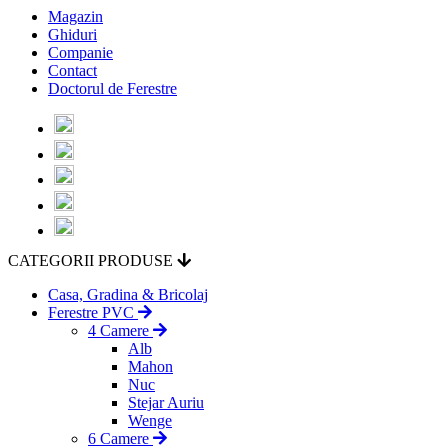
Magazin
Ghiduri
Companie
Contact
Doctorul de Ferestre
CATEGORII PRODUSE
Casa, Gradina & Bricolaj
Ferestre PVC
4 Camere
Alb
Mahon
Nuc
Stejar Auriu
Wenge
6 Camere