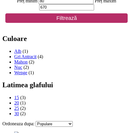
Preț minim
Preț maxim
Filtrează
Culoare
Alb
(1)
Gri Antracit
(4)
Mahon
(2)
Nuc
(2)
Wenge
(1)
Latimea glafului
15
(3)
20
(1)
25
(2)
30
(2)
Ordoneaza dupa: