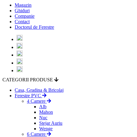
Magazin
Ghiduri
Companie
Contact
Doctorul de Ferestre
CATEGORII PRODUSE
Casa, Gradina & Bricolaj
Ferestre PVC
4 Camere
Alb
Mahon
Nuc
Stejar Auriu
Wenge
6 Camere