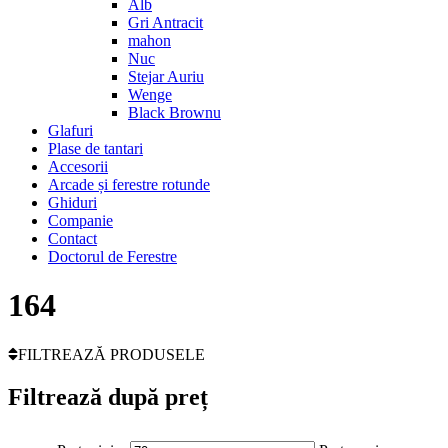
Alb
Gri Antracit
mahon
Nuc
Stejar Auriu
Wenge
Black Brownu
Glafuri
Plase de tantari
Accesorii
Arcade și ferestre rotunde
Ghiduri
Companie
Contact
Doctorul de Ferestre
164
FILTREAZĂ PRODUSELE
Filtrează după preț