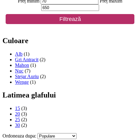
Preț minim
Preț maxim
Filtrează
Culoare
Alb
(1)
Gri Antracit
(2)
Mahon
(1)
Nuc
(7)
Stejar Auriu
(2)
Wenge
(1)
Latimea glafului
15
(3)
20
(3)
25
(2)
30
(2)
Ordoneaza dupa: