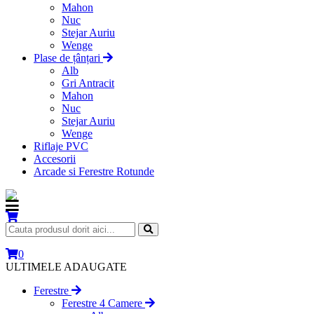
Mahon
Nuc
Stejar Auriu
Wenge
Plase de țânțari
Alb
Gri Antracit
Mahon
Nuc
Stejar Auriu
Wenge
Riflaje PVC
Accesorii
Arcade si Ferestre Rotunde
0
ULTIMELE ADAUGATE
Ferestre
Ferestre 4 Camere