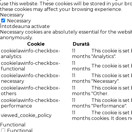
use this website. These cookies will be stored in your b
these cookies may affect your browsing experience.
Necessary
Necessary
Întotdeauna activate
Necessary cookies are absolutely essential for the websit
anonymously.
Cookie
Durată
cookielawinfo-checkbox-
11
This cookie is se
analytics
months
"Analytics".
cookielawinfo-checkbox-
11
The cookie is set
functional
months
cookielawinfo-checkbox-
11
This cookie is se
necessary
months
"Necessary".
cookielawinfo-checkbox-
11
This cookie is se
others
months
"Other.
cookielawinfo-checkbox-
11
This cookie is se
performance
months
"Performance".
11
The cookie is se
viewed_cookie_policy
months
cookies. It does 
Functional
Functional