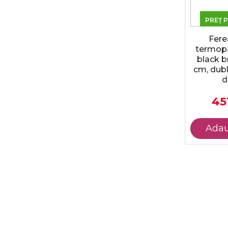
PREȚ 
Fere
termopa
black b
cm, dubl
d
451
Adau