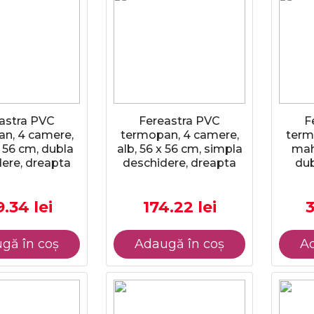
astra PVC
Fereastra PVC
F
n, 4 camere,
termopan, 4 camere,
term
x 56 cm, dubla
alb, 56 x 56 cm, simpla
mah
ere, dreapta
deschidere, dreapta
dub
.34 lei
174.22 lei
3
gă în coș
Adaugă în coș
Ad