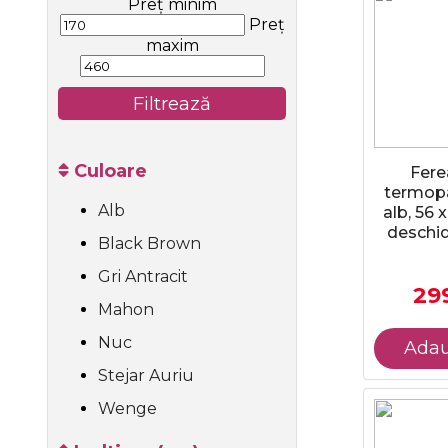
Preț minim
Preț
maxim
Filtrează
Culoare
Fere
termopa
Alb
alb, 56 
deschid
Black Brown
Gri Antracit
299
Mahon
Nuc
Adau
Stejar Auriu
Wenge