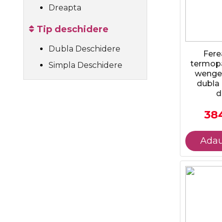
Dreapta
Tip deschidere
Dubla Deschidere
Fere
termopa
Simpla Deschidere
wenge,
dubla 
d
384
Adau