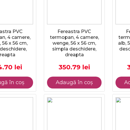
astra PVC
Fereastra PVC
F
n, 4 camere,
termopan, 4 camere,
term
 56 x 56 cm,
wenge, 56 x 56 cm,
alb, 
deschidere,
simpla deschidere,
desc
reapta
dreapta
.70 lei
350.79 lei
gă în coș
Adaugă în coș
Ad