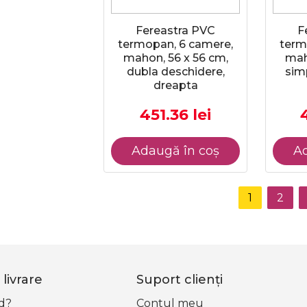
Fereastra PVC
F
termopan, 6 camere,
term
mahon, 56 x 56 cm,
mah
dubla deschidere,
sim
dreapta
451.36 lei
Adaugă în coș
Ad
1
2
livrare
Suport clienţi
d?
Contul meu