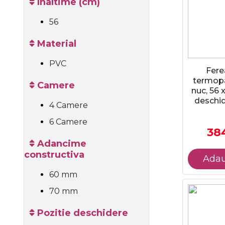
Inaltime (cm)
56
Material
PVC
Fere
termopa
Camere
nuc, 56 
deschid
4 Camere
6 Camere
384
Adancime
constructiva
Adau
60 mm
70 mm
Pozitie deschidere