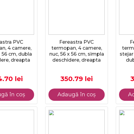
astra PVC
Fereastra PVC
F
n, 4 camere,
termopan, 4 camere,
term
x 56 cm, dubla
nuc, 56 x 56 cm, simpla
stejar
ere, dreapta
deschidere, dreapta
dub
.70 lei
350.79 lei
3
gă în coș
Adaugă în coș
Ad