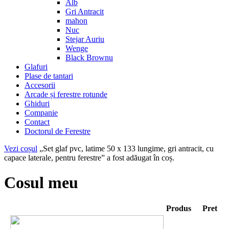
Alb
Gri Antracit
mahon
Nuc
Stejar Auriu
Wenge
Black Brownu
Glafuri
Plase de tantari
Accesorii
Arcade și ferestre rotunde
Ghiduri
Companie
Contact
Doctorul de Ferestre
Vezi coșul
„Set glaf pvc, latime 50 x 133 lungime, gri antracit, cu
capace laterale, pentru ferestre” a fost adăugat în coș.
Cosul meu
Produs
Pret