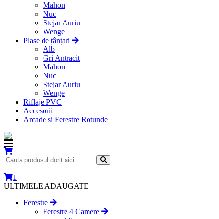
Mahon
Nuc
Stejar Auriu
Wenge
Plase de țânțari
Alb
Gri Antracit
Mahon
Nuc
Stejar Auriu
Wenge
Riflaje PVC
Accesorii
Arcade si Ferestre Rotunde
1
ULTIMELE ADAUGATE
Ferestre
Ferestre 4 Camere