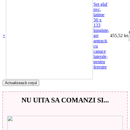
Set glaf
pvc,
latime
50 x
133
lungime,
×
gri
455,52
lei
antracit,
cu
capace
laterale,
pentru
ferestre
Actualizează coșul
NU UITA SA COMANZI SI...