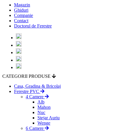
Magazin
Ghiduri
Companie
Contact
Doctorul de Ferestre
CATEGORII PRODUSE
Casa, Gradina & Bricolaj
Ferestre PVC
4 Camere
Alb
Mahon
Nuc
Stejar Auriu
Wenge
6 Camere