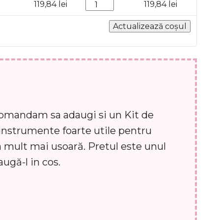
Cantitate
119,84
lei
119,84
lei
Actualizează coșul
ecomandam sa adaugi si un Kit de
instrumente foarte utile pentru
a mult mai usoară. Pretul este unul
augă-l in cos.