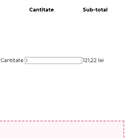
Cantitate
Sub-total
Cantitate
121,22
lei