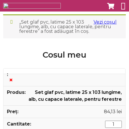
„Set glaf pvc, latime 25 x 103
Vezi coșul
lungime, alb, cu capace laterale, pentru
ferestre” a fost adăugat în coș.
Cosul meu
×
Set glaf pvc, latime 25 x 103 lungime,
alb, cu capace laterale, pentru ferestre
84,13
lei
Cantitate