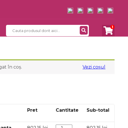
1
at în coș.
Vezi coșul
Pret
Cantitate
Sub-total
Cantitate
eapta
802,15
lei
802,15
lei