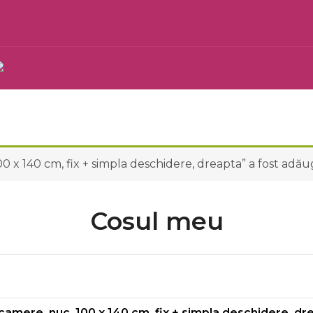
 x 140 cm, fix + simpla deschidere, dreapta” a fost adăug
Cosul meu
amere, nuc, 100 x 140 cm, fix + simpla deschidere, dr